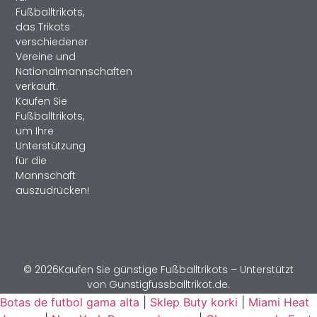
Fußballtrikots,
das Trikots
verschiedener
Vereine und
Nationalmannschaften
verkauft.
Kaufen Sie
Fußballtrikots,
um Ihre
Unterstützung
für die
Mannschaft
auszudrücken!
© 2026Kaufen Sie günstige Fußballtrikots – Unterstützt
von Gunstigfussballtrikot.de.
Botas de futbol gama alta
|
Sklep Buty korki
|
Miami Heat