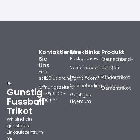
Kontaktieren
Direktlinks
Produkt
Sie
Rückgaberecht
Deutschland-
Uns
Trikot
Versandbedingungen
Email:
Datenschutzrichtlinie
Kindertrikot
sell2015aaron@gmail.com
Servicebedingungen
Öffnungszeiten:
Damentrikot
Gunstig
Mo-Fr 9:00 -
Geistiges
Fussball
17:00 Uhr
Eigentum
Trikot
Wir sind ein
günstiges
Einkaufszentrum
für