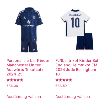
Personalisierbar Kinder
Fußballtrikot Kinder Set
Manchester United
England Heimtrikot EM
Auswärts Trikotsatz
2024 Jude Bellingham
2024-25
10
Bewertet
Bewertet
€
36.00
€
33.59
mit
mit
5.00
5.00
von 5
von 5
Ausführung wählen
Ausführung wählen