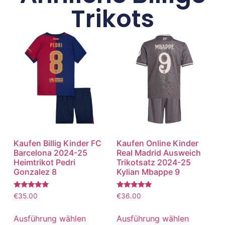
Trikots
Kaufen Billig Kinder FC
Kaufen Online Kinder
Barcelona 2024-25
Real Madrid Ausweich
Heimtrikot Pedri
Trikotsatz 2024-25
Gonzalez 8
Kylian Mbappe 9
Bewertet
Bewertet
€
35.00
€
36.00
mit
mit
5.00
5.00
von 5
von 5
Ausführung wählen
Ausführung wählen