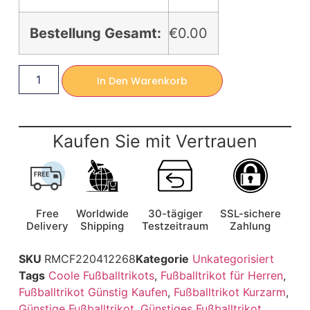
Bestellung Gesamt:
€0.00
In Den Warenkorb
Kaufen Sie mit Vertrauen
Free
Worldwide
30-tägiger
SSL-sichere
Delivery
Shipping
Testzeitraum
Zahlung
SKU
RMCF220412268
Kategorie
Unkategorisiert
Tags
Coole Fußballtrikots
,
Fußballtrikot für Herren
,
Fußballtrikot Günstig Kaufen
,
Fußballtrikot Kurzarm
,
Günstige Fußballtrikot
,
Günstiges Fußballtrikot
,