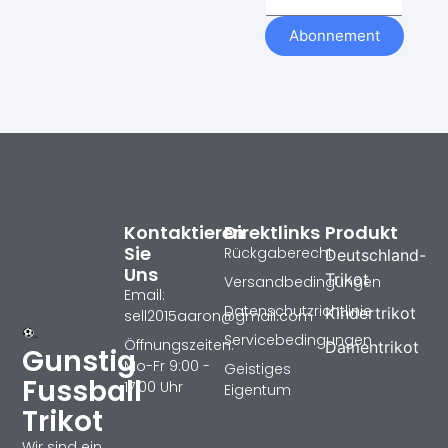
Abonnement
Kontaktieren
Direktlinks
Produkt
Sie
Rückgaberecht
Deutschland-
Uns
Trikot
Versandbedingungen
Email:
Datenschutzrichtlinie
Kindertrikot
sell2015aaron@gmail.com
Servicebedingungen
Öffnungszeiten:
Damentrikot
Gunstig
Mo-Fr 9:00 -
Geistiges
Fussball
17:00 Uhr
Eigentum
Trikot
Wir sind ein