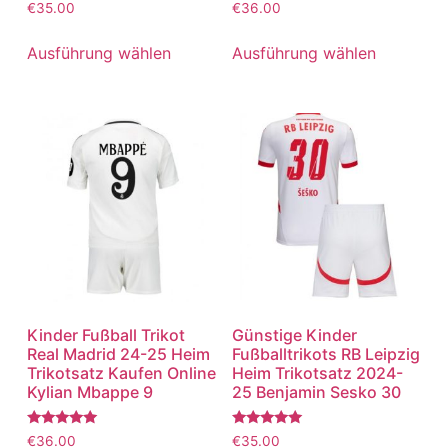
Bewertet
Bewertet
€
35.00
€
36.00
mit
mit
5.00
5.00
von 5
von 5
Ausführung wählen
Ausführung wählen
Kinder Fußball Trikot
Günstige Kinder
Real Madrid 24-25 Heim
Fußballtrikots RB Leipzig
Trikotsatz Kaufen Online
Heim Trikotsatz 2024-
Kylian Mbappe 9
25 Benjamin Sesko 30
Bewertet
Bewertet
€
36.00
€
35.00