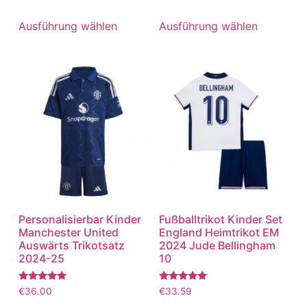
mit
mit
5.00
5.00
von 5
von 5
Ausführung wählen
Ausführung wählen
Personalisierbar Kinder
Fußballtrikot Kinder Set
Manchester United
England Heimtrikot EM
Auswärts Trikotsatz
2024 Jude Bellingham
2024-25
10
Bewertet
Bewertet
€
36.00
€
33.59
mit
mit
5.00
5.00