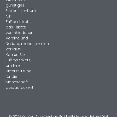
günstiges
Einkaufszentrum
für
Fußballtrikots,
das Trikots
verschiedener
Vereine und
Nationalmannschaften
verkauft.
Kaufen Sie
Fußballtrikots,
um Ihre
Unterstützung
für die
Mannschaft
auszudrücken!
© 2026Kaufen Sie günstige Fußballtrikots – Unterstützt