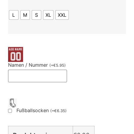
L
M
S
XL
XXL
Namen / Nummer
(
+
€
5.95
)
Fußballsocken
(
+
€
6.35
)