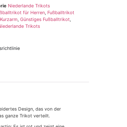
rie
Niederlande Trikots
ßballtrikot für Herren
,
Fußballtrikot
t Kurzarm
,
Günstiges Fußballtrikot
,
Niederlande Trikots
richtlinie
eidertes Design, das von der
s ganze Trikot verteilt.
rtig: Es ist rot und zeigt eine