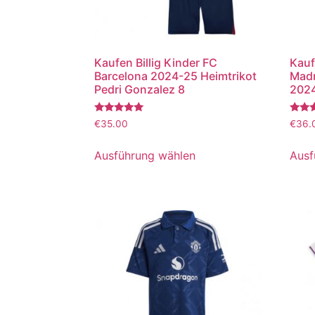
Kaufen Billig Kinder FC
Kauf
Barcelona 2024-25 Heimtrikot
Madr
Pedri Gonzalez 8
2024
Bewertet
Bewer
€
35.00
€
36.
mit
mit
5.00
5.00
von 5
von 5
Ausführung wählen
Ausf