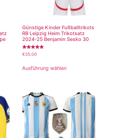
Günstige Kinder Fußballtrikots
atz
RB Leipzig Heim Trikotsatz
ppe
2024-25 Benjamin Sesko 30
Bewertet
€
35.00
mit
5.00
von 5
Ausführung wählen