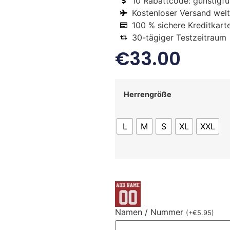
10 Rabattcode: gunstigfus
Kostenloser Versand welt
100 % sichere Kreditkart
30-tägiger Testzeitraum
€
33.00
Herrengröße
L
M
S
XL
XXL
Namen / Nummer
(
+
€
5.95
)