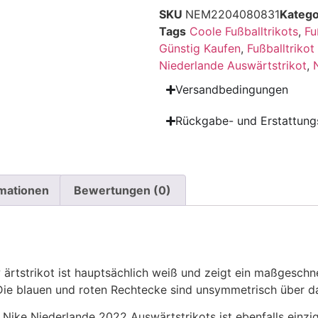
SKU
NEM2204080831
Katego
Tags
Coole Fußballtrikots
,
Fu
Günstig Kaufen
,
Fußballtriko
Niederlande Auswärtstrikot
,
Versandbedingungen
Rückgabe- und Erstattungs
rmationen
Bewertungen (0)
rtstrikot ist hauptsächlich weiß und zeigt ein maßgeschn
. Die blauen und roten Rechtecke sind unsymmetrisch über da
Nike Niederlande 2022 Auswärtstrikots ist ebenfalls einziga