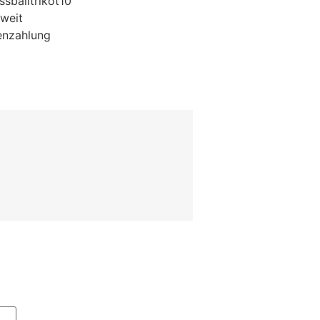
sballtrikot10
weit
enzahlung