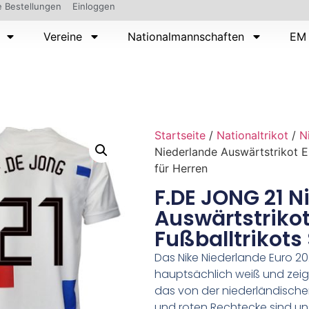
 Bestellungen
Einloggen
Vereine
Nationalmannschaften
EM 
Startseite
/
Nationaltrikot
/
N
Niederlande Auswärtstrikot E
für Herren
F.DE JONG 21 N
Auswärtstrikot
Fußballtrikots 
Das Nike Niederlande Euro 202
hauptsächlich weiß und zeig
das von der niederländischen 
und roten Rechtecke sind u