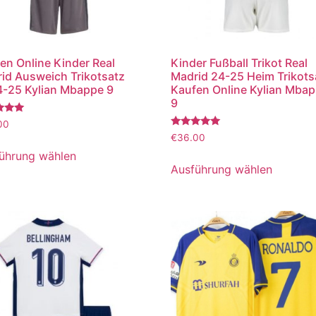
en Online Kinder Real
Kinder Fußball Trikot Real
id Ausweich Trikotsatz
Madrid 24-25 Heim Trikots
-25 Kylian Mbappe 9
Kaufen Online Kylian Mba
9
tet
00
Bewertet
€
36.00
mit
5.00
ührung wählen
von 5
Ausführung wählen