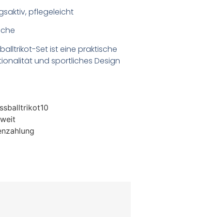
saktiv, pflegeleicht
iche
balltrikot-Set ist eine praktische
tionalität und sportliches Design
sballtrikot10
weit
enzahlung