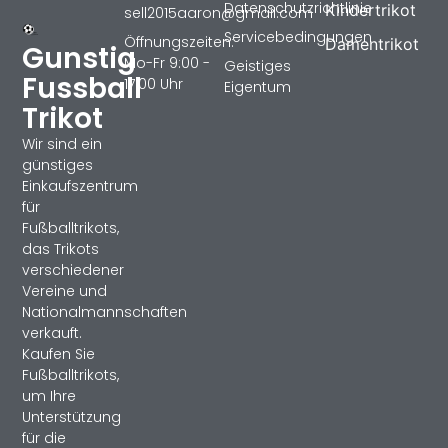
Datenschutzrichtlinie
Kindertrikot
sell2015aaron@gmail.com
Servicebedingungen
Öffnungszeiten:
Damentrikot
Gunstig
Mo-Fr 9:00 -
Geistiges
Fussball
17:00 Uhr
Eigentum
Trikot
Wir sind ein
günstiges
Einkaufszentrum
für
Fußballtrikots,
das Trikots
verschiedener
Vereine und
Nationalmannschaften
verkauft.
Kaufen Sie
Fußballtrikots,
um Ihre
Unterstützung
für die