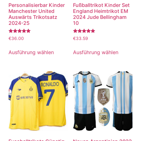
Personalisierbar Kinder
Fußballtrikot Kinder Set
Manchester United
England Heimtrikot EM
Auswärts Trikotsatz
2024 Jude Bellingham
2024-25
10
Bewertet
Bewertet
€
36.00
€
33.59
mit
mit
5.00
5.00
von 5
von 5
Ausführung wählen
Ausführung wählen