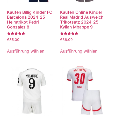
Kaufen Billig Kinder FC
Kaufen Online Kinder
Barcelona 2024-25
Real Madrid Ausweich
Heimtrikot Pedri
Trikotsatz 2024-25
Gonzalez 8
Kylian Mbappe 9
Bewertet
Bewertet
€
35.00
€
36.00
mit
mit
5.00
5.00
von 5
von 5
Ausführung wählen
Ausführung wählen