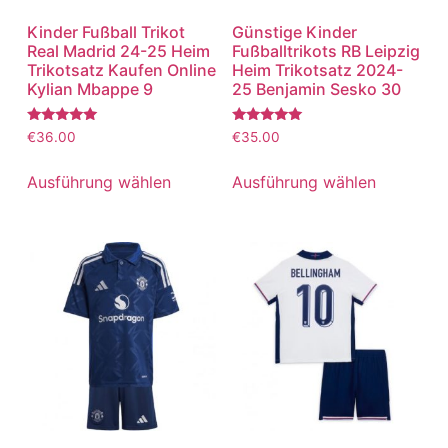
Kinder Fußball Trikot
Günstige Kinder
Real Madrid 24-25 Heim
Fußballtrikots RB Leipzig
Trikotsatz Kaufen Online
Heim Trikotsatz 2024-
Kylian Mbappe 9
25 Benjamin Sesko 30
Bewertet
Bewertet
€
36.00
€
35.00
mit
mit
5.00
5.00
von 5
von 5
Ausführung wählen
Ausführung wählen