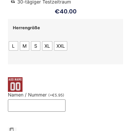
30-tägiger Testzeitraum
€
40.00
Herrengröße
L
M
S
XL
XXL
Namen / Nummer
(
+
€
5.95
)