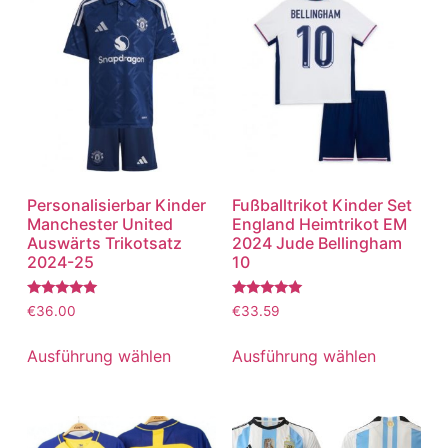
Personalisierbar Kinder
Fußballtrikot Kinder Set
Manchester United
England Heimtrikot EM
Auswärts Trikotsatz
2024 Jude Bellingham
2024-25
10
Bewertet
Bewertet
€
36.00
€
33.59
mit
mit
5.00
5.00
von 5
von 5
Ausführung wählen
Ausführung wählen