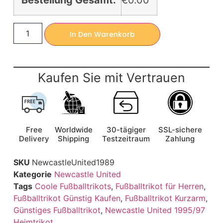
Bestellung Gesamt:
€0.00
In Den Warenkorb
Kaufen Sie mit Vertrauen
Free
Worldwide
30-tägiger
SSL-sichere
Delivery
Shipping
Testzeitraum
Zahlung
SKU
NewcastleUnited1989
Kategorie
Newcastle United
Tags
Coole Fußballtrikots
,
Fußballtrikot für Herren
,
Fußballtrikot Günstig Kaufen
,
Fußballtrikot Kurzarm
,
Günstiges Fußballtrikot
,
Newcastle United 1995/97
Heimtrikot