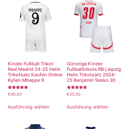
Kinder Fußball Trikot
Günstige Kinder
Real Madrid 24-25 Heim
Fußballtrikots RB Leipzig
Trikotsatz Kaufen Online
Heim Trikotsatz 2024-
Kylian Mbappe 9
25 Benjamin Sesko 30
Bewertet
Bewertet
€
36.00
€
35.00
mit
mit
5.00
5.00
von 5
von 5
Ausführung wählen
Ausführung wählen