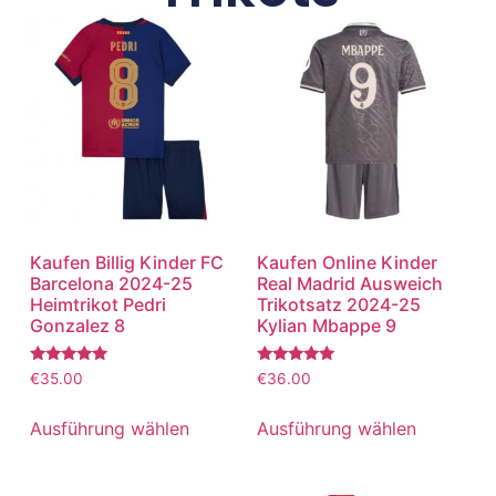
Kaufen Billig Kinder FC
Kaufen Online Kinder
Barcelona 2024-25
Real Madrid Ausweich
Heimtrikot Pedri
Trikotsatz 2024-25
Gonzalez 8
Kylian Mbappe 9
Bewertet
Bewertet
€
35.00
€
36.00
mit
mit
5.00
5.00
von 5
von 5
Ausführung wählen
Ausführung wählen