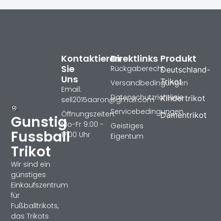
Kontaktieren
Direktlinks
Produkt
Sie
Rückgaberecht
Deutschland-
Uns
Trikot
Versandbedingungen
Email:
Datenschutzrichtlinie
Kindertrikot
sell2015aaron@gmail.com
Servicebedingungen
Öffnungszeiten:
Damentrikot
Gunstig
Mo-Fr 9:00 -
Geistiges
Fussball
17:00 Uhr
Eigentum
Trikot
Wir sind ein
günstiges
Einkaufszentrum
für
Fußballtrikots,
das Trikots