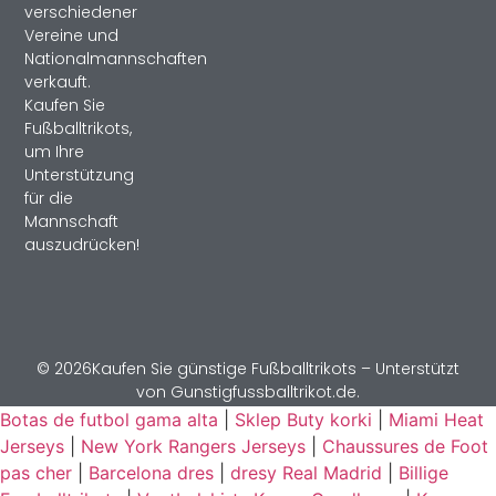
verschiedener
Vereine und
Nationalmannschaften
verkauft.
Kaufen Sie
Fußballtrikots,
um Ihre
Unterstützung
für die
Mannschaft
auszudrücken!
© 2026Kaufen Sie günstige Fußballtrikots – Unterstützt
von Gunstigfussballtrikot.de.
Botas de futbol gama alta
|
Sklep Buty korki
|
Miami Heat
Jerseys
|
New York Rangers Jerseys
|
Chaussures de Foot
pas cher
|
Barcelona dres
|
dresy Real Madrid
|
Billige