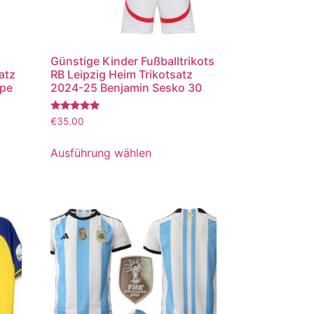
Günstige Kinder Fußballtrikots
atz
RB Leipzig Heim Trikotsatz
ppe
2024-25 Benjamin Sesko 30
Bewertet
€
35.00
mit
5.00
von 5
Ausführung wählen