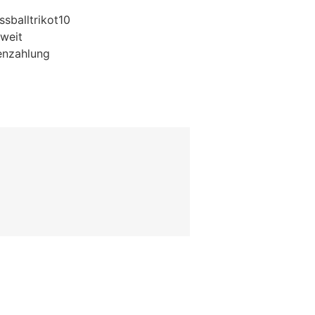
sballtrikot10
weit
enzahlung