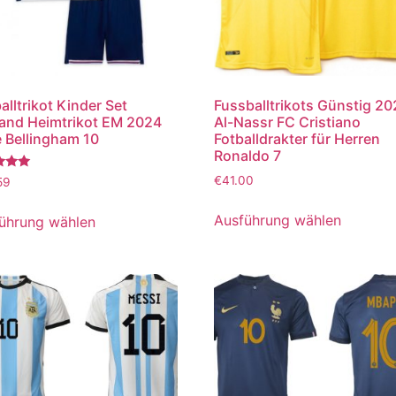
alltrikot Kinder Set
Fussballtrikots Günstig 2
and Heimtrikot EM 2024
Al-Nassr FC Cristiano
 Bellingham 10
Fotballdrakter für Herren
Ronaldo 7
tet
€
41.00
59
Ausführung wählen
ührung wählen