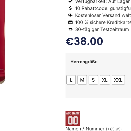
Verfügbarkeit: Auf Lager
10 Rabattcode: gunstigfus
Kostenloser Versand welt
100 % sichere Kreditkart
30-tägiger Testzeitraum
€
38.00
Herrengröße
L
M
S
XL
XXL
Namen / Nummer
(
+
€
5.95
)