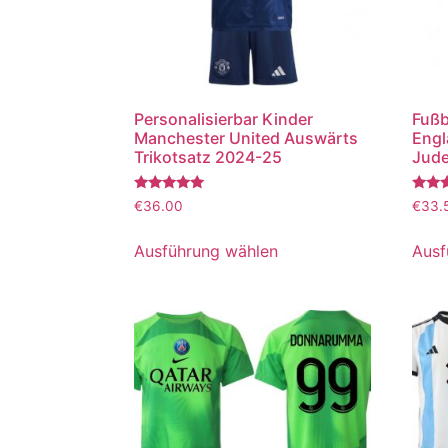
Personalisierbar Kinder
Fußb
Manchester United Auswärts
Engl
Trikotsatz 2024-25
Jude
Bewertet
Bewer
€
36.00
€
33.
mit
mit
5.00
5.00
von 5
von 5
Ausführung wählen
Ausf