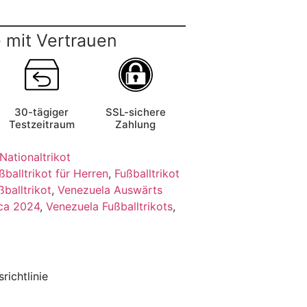
 mit Vertrauen
30-tägiger
SSL-sichere
Testzeitraum
Zahlung
Nationaltrikot
ßballtrikot für Herren
,
Fußballtrikot
balltrikot
,
Venezuela Auswärts
ca 2024
,
Venezuela Fußballtrikots
,
richtlinie