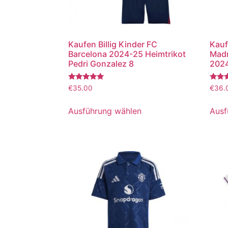
Kaufen Billig Kinder FC
Kauf
Barcelona 2024-25 Heimtrikot
Madr
Pedri Gonzalez 8
2024
Bewertet
Bewer
€
35.00
€
36.
mit
mit
5.00
5.00
von 5
von 5
Ausführung wählen
Ausf