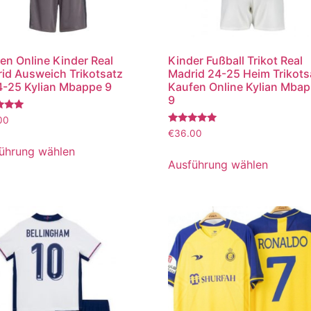
en Online Kinder Real
Kinder Fußball Trikot Real
id Ausweich Trikotsatz
Madrid 24-25 Heim Trikots
-25 Kylian Mbappe 9
Kaufen Online Kylian Mba
9
tet
00
Bewertet
€
36.00
mit
5.00
ührung wählen
von 5
Ausführung wählen