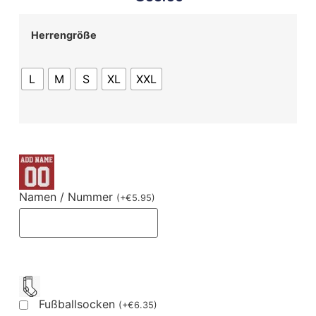
Herrengröße
L
M
S
XL
XXL
Namen / Nummer
(
+
€
5.95
)
Fußballsocken
(
+
€
6.35
)