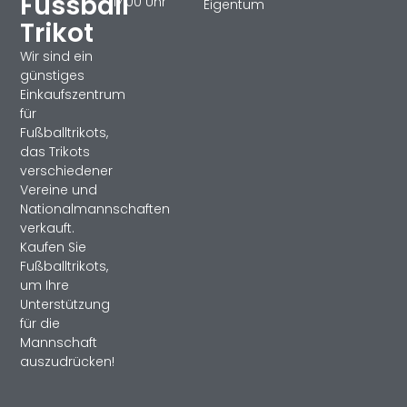
Fussball
17:00 Uhr
Eigentum
Trikot
Wir sind ein
günstiges
Einkaufszentrum
für
Fußballtrikots,
das Trikots
verschiedener
Vereine und
Nationalmannschaften
verkauft.
Kaufen Sie
Fußballtrikots,
um Ihre
Unterstützung
für die
Mannschaft
auszudrücken!