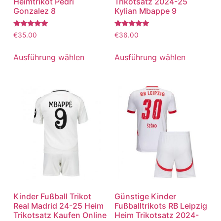
Heimtrikot Pedri
Trikotsatz 2024-25
Gonzalez 8
Kylian Mbappe 9
Bewertet
Bewertet
€
35.00
€
36.00
mit
mit
5.00
5.00
von 5
von 5
Ausführung wählen
Ausführung wählen
Kinder Fußball Trikot
Günstige Kinder
Real Madrid 24-25 Heim
Fußballtrikots RB Leipzig
Trikotsatz Kaufen Online
Heim Trikotsatz 2024-