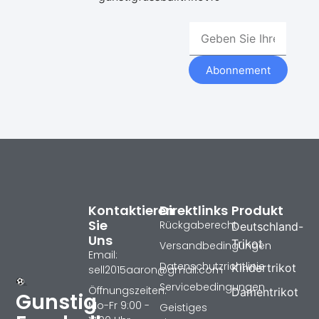
Abonnement
Kontaktieren
Direktlinks
Produkt
Sie
Rückgaberecht
Deutschland-
Uns
Trikot
Versandbedingungen
Email:
Datenschutzrichtlinie
Kindertrikot
sell2015aaron@gmail.com
Servicebedingungen
Öffnungszeiten:
Damentrikot
Gunstig
Mo-Fr 9:00 -
Geistiges