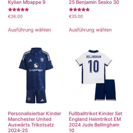
Kylian Mbappe 9
25 Benjamin Sesko 30
Bewertet
Bewertet
€
36.00
€
35.00
mit
mit
5.00
5.00
von 5
von 5
Ausführung wählen
Ausführung wählen
Personalisierbar Kinder
Fußballtrikot Kinder Set
Manchester United
England Heimtrikot EM
Auswärts Trikotsatz
2024 Jude Bellingham
2024-25
10