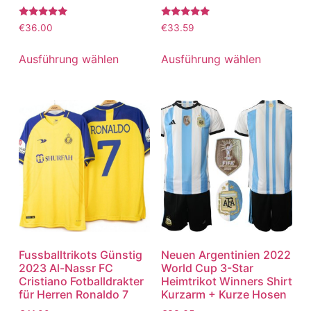
Bewertet
Bewertet
€
36.00
€
33.59
mit
mit
5.00
5.00
von 5
von 5
Ausführung wählen
Ausführung wählen
Fussballtrikots Günstig
Neuen Argentinien 2022
2023 Al-Nassr FC
World Cup 3-Star
Cristiano Fotballdrakter
Heimtrikot Winners Shirt
für Herren Ronaldo 7
Kurzarm + Kurze Hosen