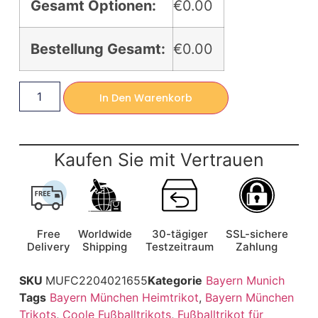
Gesamt Optionen:
€0.00
Bestellung Gesamt:
€0.00
In Den Warenkorb
Kaufen Sie mit Vertrauen
Free
Worldwide
30-tägiger
SSL-sichere
Delivery
Shipping
Testzeitraum
Zahlung
SKU
MUFC2204021655
Kategorie
Bayern Munich
Tags
Bayern München Heimtrikot
,
Bayern München
Trikots
,
Coole Fußballtrikots
,
Fußballtrikot für