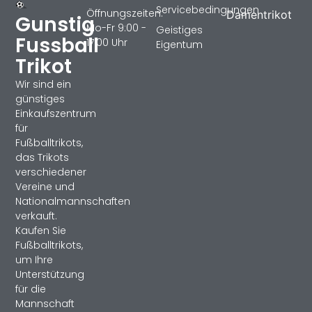
Servicebedingungen
Öffnungszeiten:
Damentrikot
Gunstig
Mo-Fr 9:00 -
Geistiges
Fussball
17:00 Uhr
Eigentum
Trikot
Wir sind ein
günstiges
Einkaufszentrum
für
Fußballtrikots,
das Trikots
verschiedener
Vereine und
Nationalmannschaften
verkauft.
Kaufen Sie
Fußballtrikots,
um Ihre
Unterstützung
für die
Mannschaft