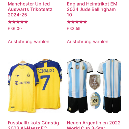
Manchester United
England Heimtrikot EM
Auswärts Trikotsatz
2024 Jude Bellingham
2024-25
10
Bewertet
Bewertet
€
36.00
€
33.59
mit
mit
5.00
5.00
von 5
von 5
Ausführung wählen
Ausführung wählen
Fussballtrikots Günstig
Neuen Argentinien 2022
2023 Al-Nassr FC
World Cup 3-Star