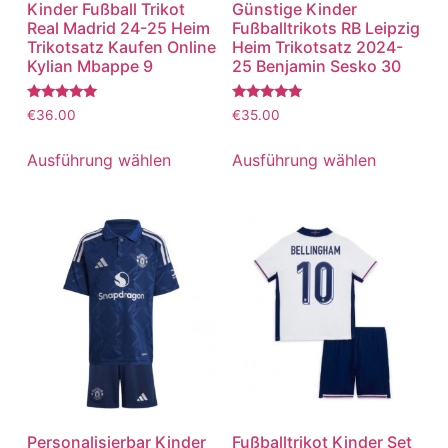
Kinder Fußball Trikot
Günstige Kinder
Real Madrid 24-25 Heim
Fußballtrikots RB Leipzig
Trikotsatz Kaufen Online
Heim Trikotsatz 2024-
Kylian Mbappe 9
25 Benjamin Sesko 30
Bewertet
Bewertet
€
36.00
€
35.00
mit
mit
5.00
5.00
von 5
von 5
Ausführung wählen
Ausführung wählen
Personalisierbar Kinder
Fußballtrikot Kinder Set