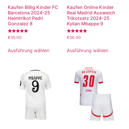
Kaufen Billig Kinder FC
Kaufen Online Kinder
Barcelona 2024-25
Real Madrid Ausweich
Heimtrikot Pedri
Trikotsatz 2024-25
Gonzalez 8
Kylian Mbappe 9
Bewertet
Bewertet
€
35.00
€
36.00
mit
mit
5.00
5.00
von 5
von 5
Ausführung wählen
Ausführung wählen