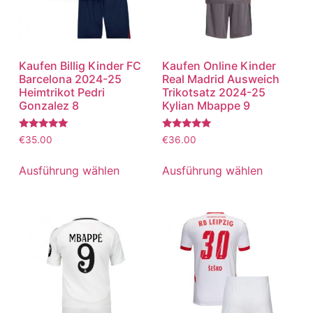
Kaufen Billig Kinder FC
Kaufen Online Kinder
Barcelona 2024-25
Real Madrid Ausweich
Heimtrikot Pedri
Trikotsatz 2024-25
Gonzalez 8
Kylian Mbappe 9
Bewertet
Bewertet
€
35.00
€
36.00
mit
mit
5.00
5.00
von 5
von 5
Ausführung wählen
Ausführung wählen