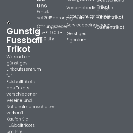
Uns
Trikot
Versandbedingungen
Email:
Datenschutzrichtlinie
Kindertrikot
sell2015aaron@gmail.com
Servicebedingungen
Öffnungszeiten:
Damentrikot
Gunstig
Mo-Fr 9:00 -
Geistiges
Fussball
17:00 Uhr
Eigentum
Trikot
Wir sind ein
günstiges
Einkaufszentrum
für
Fußballtrikots,
das Trikots
verschiedener
Vereine und
Nationalmannschaften
verkauft.
Kaufen Sie
Fußballtrikots,
um Ihre