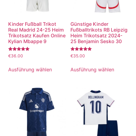
Kinder Fußball Trikot
Günstige Kinder
Real Madrid 24-25 Heim
Fußballtrikots RB Leipzig
Trikotsatz Kaufen Online
Heim Trikotsatz 2024-
Kylian Mbappe 9
25 Benjamin Sesko 30
Bewertet
Bewertet
€
36.00
€
35.00
mit
mit
5.00
5.00
von 5
von 5
Ausführung wählen
Ausführung wählen