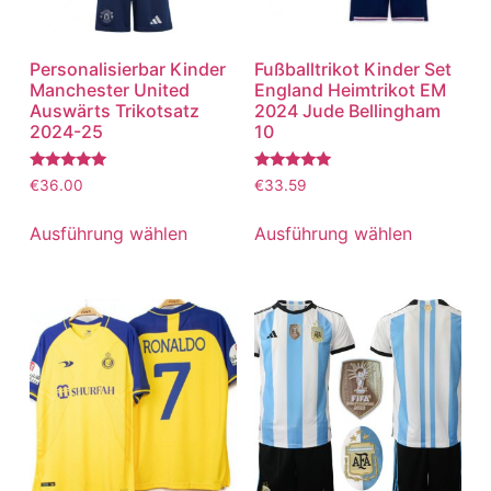
Personalisierbar Kinder
Fußballtrikot Kinder Set
Manchester United
England Heimtrikot EM
Auswärts Trikotsatz
2024 Jude Bellingham
2024-25
10
Bewertet
Bewertet
€
36.00
€
33.59
mit
mit
5.00
5.00
von 5
von 5
Ausführung wählen
Ausführung wählen