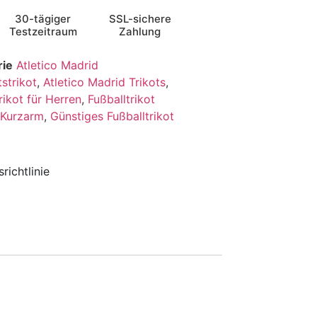
30-tägiger
SSL-sichere
Testzeitraum
Zahlung
rie
Atletico Madrid
strikot
,
Atletico Madrid Trikots
,
rikot für Herren
,
Fußballtrikot
t Kurzarm
,
Günstiges Fußballtrikot
richtlinie