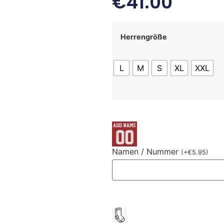
€
41.00
Herrengröße
L
M
S
XL
XXL
Namen / Nummer
(
+
€
5.95
)