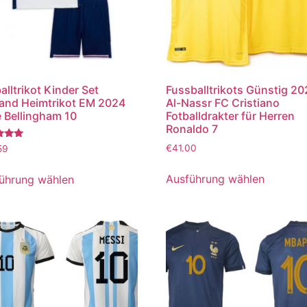
alltrikot Kinder Set
Fussballtrikots Günstig 2
and Heimtrikot EM 2024
Al-Nassr FC Cristiano
 Bellingham 10
Fotballdrakter für Herren
Ronaldo 7
tet
€
41.00
59
Ausführung wählen
ührung wählen