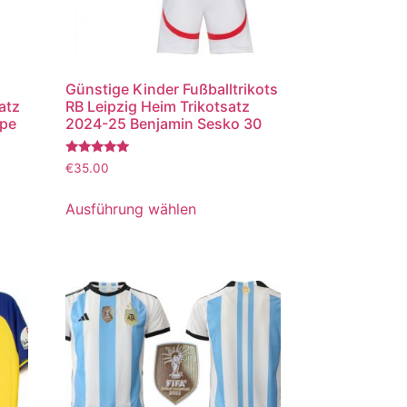
Günstige Kinder Fußballtrikots
atz
RB Leipzig Heim Trikotsatz
ppe
2024-25 Benjamin Sesko 30
Bewertet
€
35.00
mit
5.00
von 5
Ausführung wählen