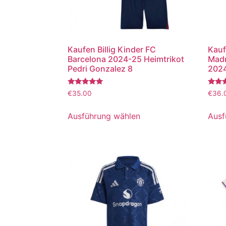
Kaufen Billig Kinder FC
Kauf
Barcelona 2024-25 Heimtrikot
Madr
Pedri Gonzalez 8
2024
Bewertet
Bewer
€
35.00
€
36.
mit
mit
5.00
5.00
von 5
von 5
Ausführung wählen
Ausf