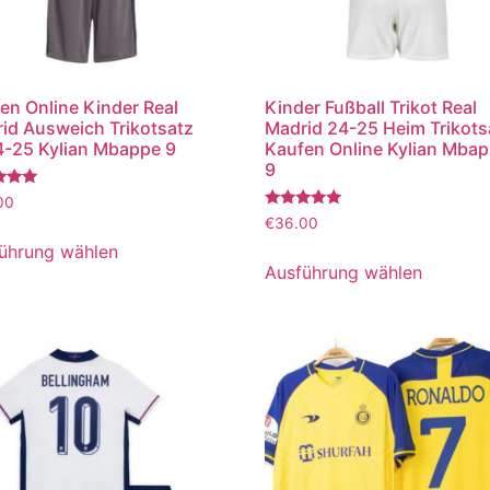
en Online Kinder Real
Kinder Fußball Trikot Real
id Ausweich Trikotsatz
Madrid 24-25 Heim Trikots
-25 Kylian Mbappe 9
Kaufen Online Kylian Mba
9
tet
00
Bewertet
€
36.00
mit
5.00
ührung wählen
von 5
Ausführung wählen