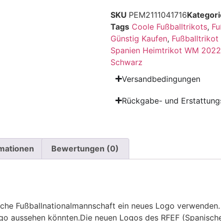
SKU
PEM2111041716
Kategori
Tags
Coole Fußballtrikots
,
Fu
Günstig Kaufen
,
Fußballtriko
Spanien Heimtrikot WM 2022
Schwarz
Versandbedingungen
Rückgabe- und Erstattungs
rmationen
Bewertungen (0)
he Fußballnationalmannschaft ein neues Logo verwenden. W
go aussehen könnten.Die neuen Logos des RFEF (Spanische