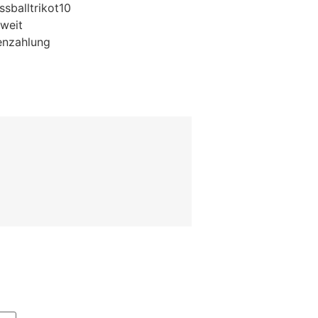
sballtrikot10
weit
enzahlung