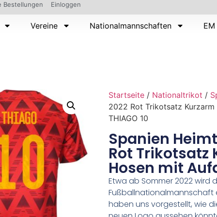
 Bestellungen
Einloggen
Vereine
Nationalmannschaften
EM 
Startseite
/
Nationaltrikot
/
S
2022 Rot Trikotsatz Kurzarm
THIAGO 10
Spanien Heimt
Rot Trikotsatz
Hosen mit Auf
Etwa ab Sommer 2022 wird d
Fußballnationalmannschaft 
haben uns vorgestellt, wie d
neuen Logo aussehen könnte