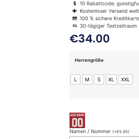
10 Rabattcode: gunstigfus
Kostenloser Versand welt
100 % sichere Kreditkart
30-tägiger Testzeitraum
€
34.00
Herrengröße
L
M
S
XL
XXL
Namen / Nummer
(
+
€
5.95
)