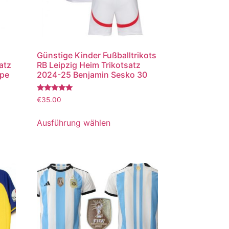
Günstige Kinder Fußballtrikots
atz
RB Leipzig Heim Trikotsatz
ppe
2024-25 Benjamin Sesko 30
Bewertet
€
35.00
mit
5.00
von 5
Ausführung wählen