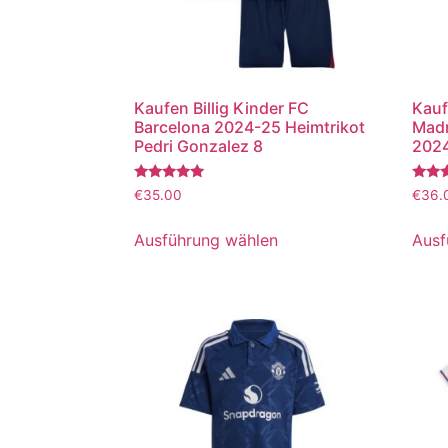
Kaufen Billig Kinder FC
Kauf
Barcelona 2024-25 Heimtrikot
Madr
Pedri Gonzalez 8
2024
Bewertet
Bewer
€
35.00
€
36.
mit
mit
5.00
5.00
von 5
von 5
Ausführung wählen
Ausf