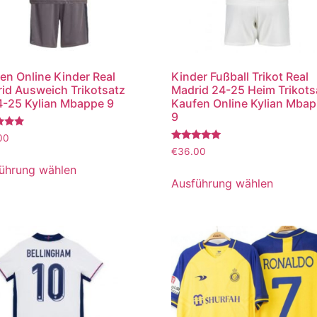
en Online Kinder Real
Kinder Fußball Trikot Real
id Ausweich Trikotsatz
Madrid 24-25 Heim Trikots
-25 Kylian Mbappe 9
Kaufen Online Kylian Mba
9
tet
00
Bewertet
€
36.00
mit
5.00
ührung wählen
von 5
Ausführung wählen