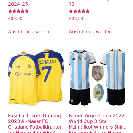
2024-25
10
Bewertet
Bewertet
€
36.00
€
33.59
mit
mit
5.00
5.00
von 5
von 5
Ausführung wählen
Ausführung wählen
Fussballtrikots Günstig
Neuen Argentinien 2022
2023 Al-Nassr FC
World Cup 3-Star
Cristiano Fotballdrakter
Heimtrikot Winners Shirt
für Herren Ronaldo 7
Kurzarm + Kurze Hosen