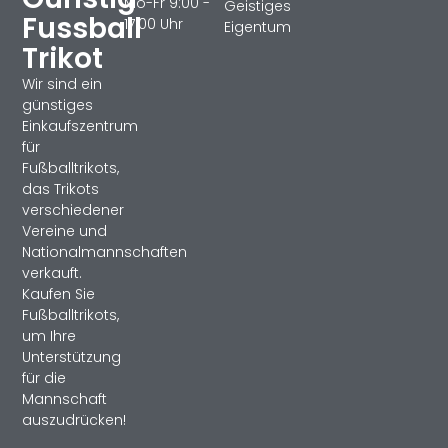
Mo-Fr 9:00 -
Geistiges
Fussball
17:00 Uhr
Eigentum
Trikot
Wir sind ein
günstiges
Einkaufszentrum
für
Fußballtrikots,
das Trikots
verschiedener
Vereine und
Nationalmannschaften
verkauft.
Kaufen Sie
Fußballtrikots,
um Ihre
Unterstützung
für die
Mannschaft
auszudrücken!