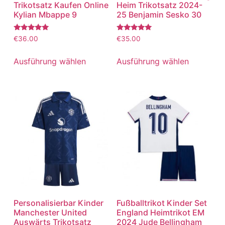
Trikotsatz Kaufen Online
Heim Trikotsatz 2024-
Kylian Mbappe 9
25 Benjamin Sesko 30
Bewertet
Bewertet
€
36.00
€
35.00
mit
mit
5.00
5.00
von 5
von 5
Ausführung wählen
Ausführung wählen
Personalisierbar Kinder
Fußballtrikot Kinder Set
Manchester United
England Heimtrikot EM
Auswärts Trikotsatz
2024 Jude Bellingham