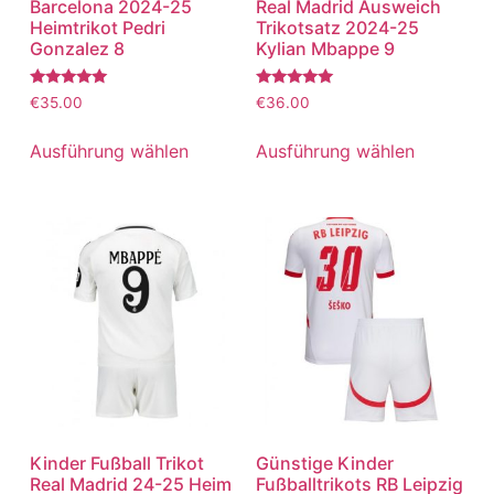
Barcelona 2024-25
Real Madrid Ausweich
Heimtrikot Pedri
Trikotsatz 2024-25
Gonzalez 8
Kylian Mbappe 9
Bewertet
Bewertet
€
35.00
€
36.00
mit
mit
5.00
5.00
von 5
von 5
Ausführung wählen
Ausführung wählen
Kinder Fußball Trikot
Günstige Kinder
Real Madrid 24-25 Heim
Fußballtrikots RB Leipzig