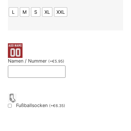
L
M
S
XL
XXL
Namen / Nummer
(
+
€
5.95
)
Fußballsocken
(
+
€
6.35
)