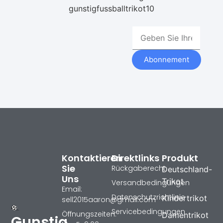
gunstigfussballtrikot10
Abonnement
Kontaktieren
Direktlinks
Produkt
Sie
Rückgaberecht
Deutschland-
Uns
Trikot
Versandbedingungen
Email:
Datenschutzrichtlinie
Kindertrikot
sell2015aaron@gmail.com
Servicebedingungen
Öffnungszeiten:
Damentrikot
Gunstig