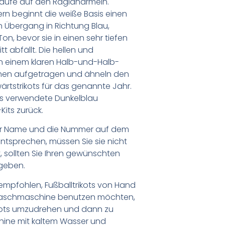
läufe auf den Raglanärmeln.
rn beginnt die weiße Basis einen
n Übergang in Richtung Blau,
n, bevor sie in einen sehr tiefen
 abfällt. Die hellen und
n einem klaren Halb-und-Halb-
hen aufgetragen und ähneln den
rtstrikots für das genannte Jahr.
as verwendete Dunkelblau
Kits zurück.
er Name und die Nummer auf dem
ntsprechen, müssen Sie sie nicht
 sollten Sie Ihren gewünschten
geben.
empfohlen, Fußballtrikots von Hand
Waschmaschine benutzen möchten,
ikots umzudrehen und dann zu
chine mit kaltem Wasser und