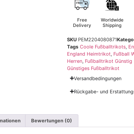
Free
Worldwide
Delivery
Shipping
SKU
PEM2204080871
Katego
Tags
Coole Fußballtrikots
,
En
England Heimtrikot
,
Fußball 
Herren
,
Fußballtrikot Günstig
Günstiges Fußballtrikot
Versandbedingungen
Rückgabe- und Erstattungs
rmationen
Bewertungen (0)