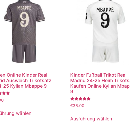
en Online Kinder Real
Kinder Fußball Trikot Real
id Ausweich Trikotsatz
Madrid 24-25 Heim Trikots
-25 Kylian Mbappe 9
Kaufen Online Kylian Mba
9
tet
00
Bewertet
€
36.00
mit
5.00
ührung wählen
von 5
Ausführung wählen