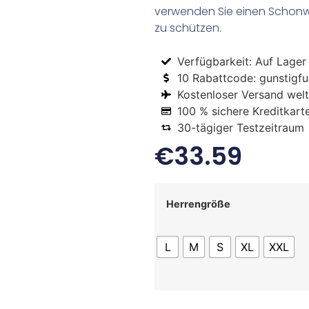
verwenden Sie einen Schon
zu schützen.
Verfügbarkeit: Auf Lager
10 Rabattcode: gunstigfus
Kostenloser Versand welt
100 % sichere Kreditkart
30-tägiger Testzeitraum
€
33.59
Herrengröße
L
M
S
XL
XXL