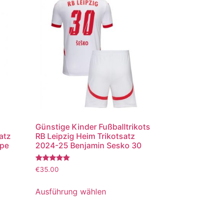
Günstige Kinder Fußballtrikots
atz
RB Leipzig Heim Trikotsatz
ppe
2024-25 Benjamin Sesko 30
Bewertet
€
35.00
mit
5.00
von 5
Ausführung wählen