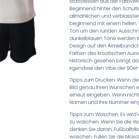
stattdessen aus der Farbver
Beginnend hinter den Schulte
allmählichen und verblasste
beginnend mit einem hellen To
Ton um den runden Ausschnitt
dunkelblauen Töne werden i
Design auf den Ärmelbündc
Farben des kroatischen Auswä
Historisch gesehen bringt d
irgendwie den Vibe der 90er-
Tipps zum Drucken: Wenn d
Bild genau Ihren Wünschen e
erneut eingeben. Wenn nicht,
Namen und Ihre Nummer ein
Tipps zum Waschen: Es wird 
zu waschen. Wenn Sie die 
denken Sie daran, Fußballtr
waschen. Füllen Sie die Mas