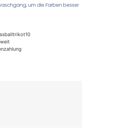
waschgang, um die Farben besser
sballtrikot10
weit
enzahlung