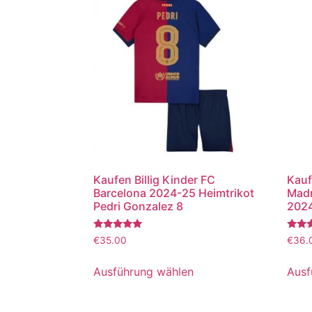
Kaufen Billig Kinder FC
Kauf
Barcelona 2024-25 Heimtrikot
Madr
Pedri Gonzalez 8
2024
Bewertet
Bewer
€
35.00
€
36.
mit
mit
5.00
5.00
von 5
von 5
Ausführung wählen
Ausf