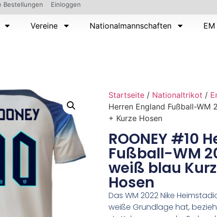
 Bestellungen
Einloggen
Vereine
Nationalmannschaften
EM 
Startseite
/
Nationaltrikot
/
E
Herren England Fußball-WM 2
+ Kurze Hosen
ROONEY #10 He
Fußball-WM 20
weiß blau Kur
Hosen
Das WM 2022 Nike Heimstadi
weiße Grundlage hat, bezieht