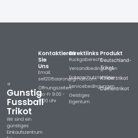
Kontaktieren
Direktlinks
Produkt
Sie
Rückgaberecht
Deutschland-
Uns
Trikot
Versandbedingungen
Email:
Datenschutzrichtlinie
Kindertrikot
sell2015aaron@gmail.com
Servicebedingungen
Öffnungszeiten:
Damentrikot
Gunstig
Mo-Fr 9:00 -
Geistiges
Fussball
17:00 Uhr
Eigentum
Trikot
Wir sind ein
günstiges
Einkaufszentrum