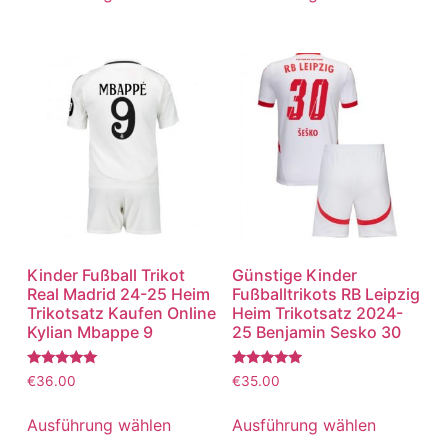
Kinder Fußball Trikot
Günstige Kinder
Real Madrid 24-25 Heim
Fußballtrikots RB Leipzig
Trikotsatz Kaufen Online
Heim Trikotsatz 2024-
Kylian Mbappe 9
25 Benjamin Sesko 30
Bewertet
Bewertet
€
36.00
€
35.00
mit
mit
5.00
5.00
von 5
von 5
Ausführung wählen
Ausführung wählen