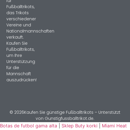
für
Fußballtrikots,
das Trikots
verschiedener
Vereine und
Nationalmannschaften
verkauft.
Kaufen Sie
Fußballtrikots,
um Ihre
Unterstützung
für die
Mannschaft
auszudrücken!
© 2026Kaufen Sie günstige Fußballtrikots – Unterstützt
von Gunstigfussballtrikot.de.
Botas de futbol gama alta
|
Sklep Buty korki
|
Miami Heat