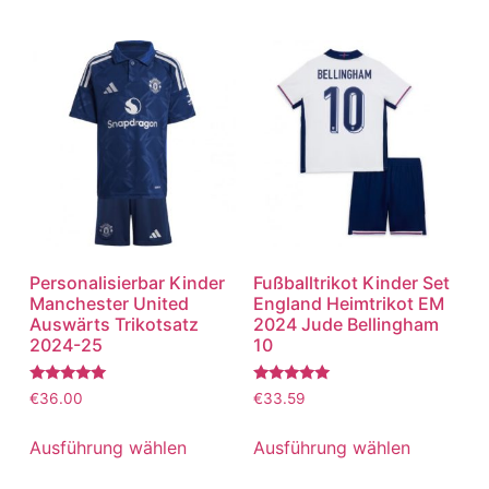
Personalisierbar Kinder
Fußballtrikot Kinder Set
Manchester United
England Heimtrikot EM
Auswärts Trikotsatz
2024 Jude Bellingham
2024-25
10
Bewertet
Bewertet
€
36.00
€
33.59
mit
mit
5.00
5.00
von 5
von 5
Ausführung wählen
Ausführung wählen