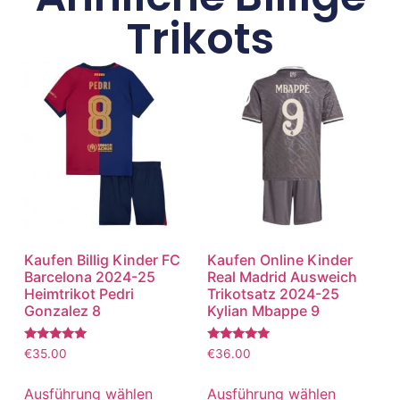
Trikots
Kaufen Billig Kinder FC
Kaufen Online Kinder
Barcelona 2024-25
Real Madrid Ausweich
Heimtrikot Pedri
Trikotsatz 2024-25
Gonzalez 8
Kylian Mbappe 9
Bewertet
Bewertet
€
35.00
€
36.00
mit
mit
5.00
5.00
von 5
von 5
Ausführung wählen
Ausführung wählen