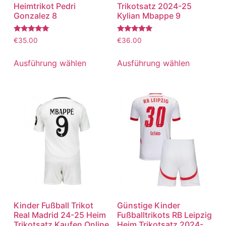
Heimtrikot Pedri
Trikotsatz 2024-25
Gonzalez 8
Kylian Mbappe 9
Bewertet
Bewertet
€
35.00
€
36.00
mit
mit
5.00
5.00
von 5
von 5
Ausführung wählen
Ausführung wählen
Kinder Fußball Trikot
Günstige Kinder
Real Madrid 24-25 Heim
Fußballtrikots RB Leipzig
Trikotsatz Kaufen Online
Heim Trikotsatz 2024-