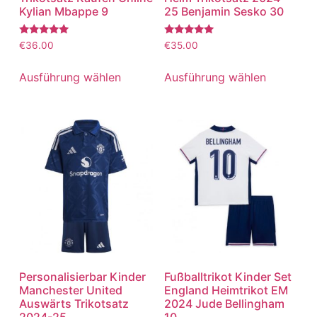
Kylian Mbappe 9
25 Benjamin Sesko 30
Bewertet
Bewertet
€
36.00
€
35.00
mit
mit
5.00
5.00
von 5
von 5
Ausführung wählen
Ausführung wählen
Personalisierbar Kinder
Fußballtrikot Kinder Set
Manchester United
England Heimtrikot EM
Auswärts Trikotsatz
2024 Jude Bellingham