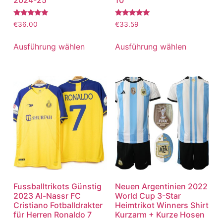
2024-25
10
Bewertet
Bewertet
€
36.00
€
33.59
mit
mit
5.00
5.00
von 5
von 5
Ausführung wählen
Ausführung wählen
Fussballtrikots Günstig
Neuen Argentinien 2022
2023 Al-Nassr FC
World Cup 3-Star
Cristiano Fotballdrakter
Heimtrikot Winners Shirt
für Herren Ronaldo 7
Kurzarm + Kurze Hosen