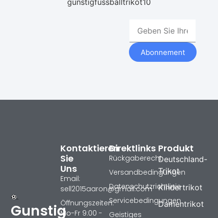
gunstigfussballtrikot10
Abonnement
Kontaktieren
Direktlinks
Produkt
Sie
Rückgaberecht
Deutschland-
Uns
Trikot
Versandbedingungen
Email:
Datenschutzrichtlinie
Kindertrikot
sell2015aaron@gmail.com
Servicebedingungen
Öffnungszeiten:
Damentrikot
Gunstig
Mo-Fr 9:00 -
Geistiges