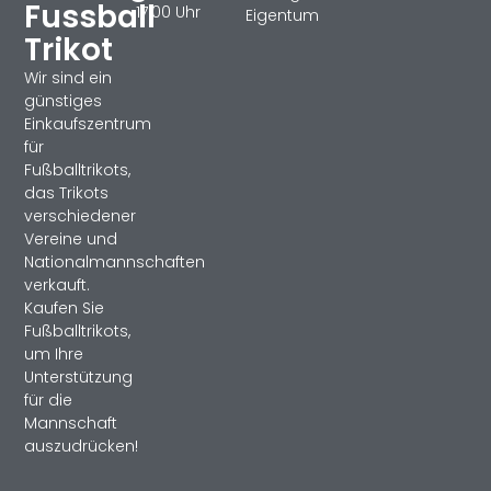
Fussball
17:00 Uhr
Eigentum
Trikot
Wir sind ein
günstiges
Einkaufszentrum
für
Fußballtrikots,
das Trikots
verschiedener
Vereine und
Nationalmannschaften
verkauft.
Kaufen Sie
Fußballtrikots,
um Ihre
Unterstützung
für die
Mannschaft
auszudrücken!