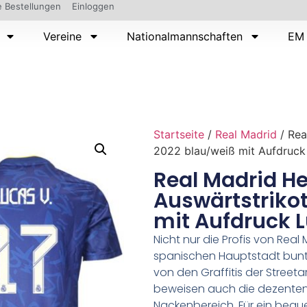
 Bestellungen
Einloggen
Vereine
Nationalmannschaften
EM 
Startseite
/
Real Madrid
/ Rea
2022 blau/weiß mit Aufdruck 
Real Madrid He
Auswärtstriko
mit Aufdruck L
Nicht nur die Profis von Rea
spanischen Hauptstadt bunter
von den Graffitis der Streetar
beweisen auch die dezenten 
Nackenbereich. Für ein beq