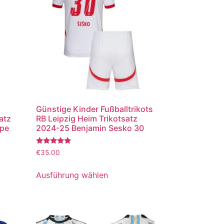
Günstige Kinder Fußballtrikots
atz
RB Leipzig Heim Trikotsatz
ppe
2024-25 Benjamin Sesko 30
Bewertet
€
35.00
mit
5.00
von 5
Ausführung wählen