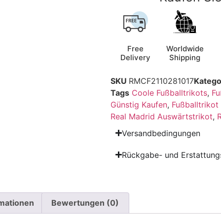
Free
Worldwide
Delivery
Shipping
SKU
RMCF2110281017
Katego
Tags
Coole Fußballtrikots
,
Fu
Günstig Kaufen
,
Fußballtriko
Real Madrid Auswärtstrikot
,
R
Versandbedingungen
Rückgabe- und Erstattungs
rmationen
Bewertungen (0)