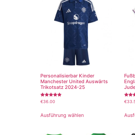
Personalisierbar Kinder
Fußb
Manchester United Auswärts
Engl
Trikotsatz 2024-25
Jude
Bewertet
Bewer
€
36.00
€
33.
mit
mit
5.00
5.00
von 5
von 5
Ausführung wählen
Ausf