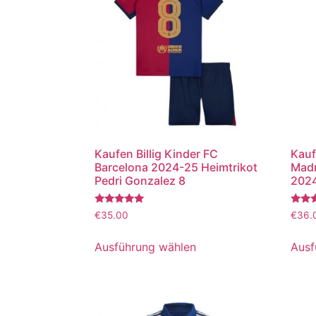
Kaufen Billig Kinder FC
Kauf
Barcelona 2024-25 Heimtrikot
Madr
Pedri Gonzalez 8
2024
Bewertet
Bewer
€
35.00
€
36.
mit
mit
5.00
5.00
von 5
von 5
Ausführung wählen
Ausf