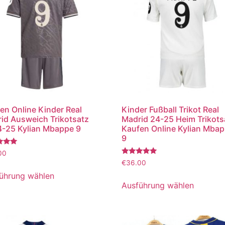
en Online Kinder Real
Kinder Fußball Trikot Real
id Ausweich Trikotsatz
Madrid 24-25 Heim Trikots
-25 Kylian Mbappe 9
Kaufen Online Kylian Mba
9
tet
00
Bewertet
€
36.00
mit
5.00
ührung wählen
von 5
Ausführung wählen