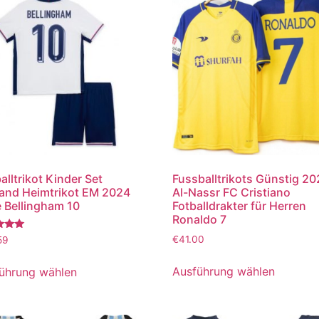
alltrikot Kinder Set
Fussballtrikots Günstig 2
and Heimtrikot EM 2024
Al-Nassr FC Cristiano
 Bellingham 10
Fotballdrakter für Herren
Ronaldo 7
tet
€
41.00
59
Ausführung wählen
ührung wählen