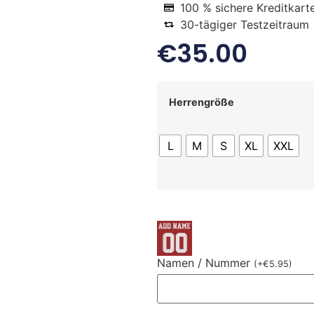
100 % sichere Kreditkart
30-tägiger Testzeitraum
€
35.00
Herrengröße
L
M
S
XL
XXL
Namen / Nummer
(
+
€
5.95
)