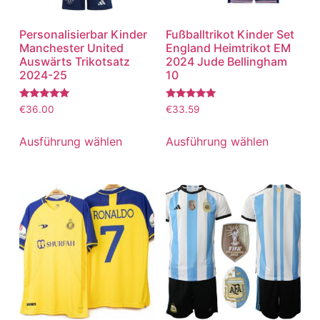
Personalisierbar Kinder
Fußballtrikot Kinder Set
Manchester United
England Heimtrikot EM
Auswärts Trikotsatz
2024 Jude Bellingham
2024-25
10
Bewertet
Bewertet
€
36.00
€
33.59
mit
mit
5.00
5.00
von 5
von 5
Ausführung wählen
Ausführung wählen