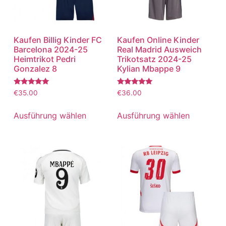
Kaufen Billig Kinder FC
Kaufen Online Kinder
Barcelona 2024-25
Real Madrid Ausweich
Heimtrikot Pedri
Trikotsatz 2024-25
Gonzalez 8
Kylian Mbappe 9
Bewertet
Bewertet
€
35.00
€
36.00
mit
mit
5.00
5.00
von 5
von 5
Ausführung wählen
Ausführung wählen