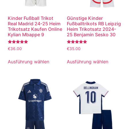
Kinder Fußball Trikot
Günstige Kinder
Real Madrid 24-25 Heim
Fußballtrikots RB Leipzig
Trikotsatz Kaufen Online
Heim Trikotsatz 2024-
Kylian Mbappe 9
25 Benjamin Sesko 30
Bewertet
Bewertet
€
36.00
€
35.00
mit
mit
5.00
5.00
von 5
von 5
Ausführung wählen
Ausführung wählen