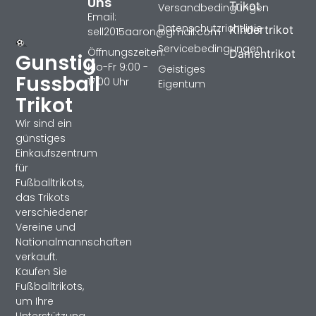
Uns
Trikot
Versandbedingungen
Email:
Datenschutzrichtlinie
Kindertrikot
sell2015aaron@gmail.com
Servicebedingungen
Öffnungszeiten:
Damentrikot
Gunstig
Mo-Fr 9:00 -
Geistiges
Fussball
17:00 Uhr
Eigentum
Trikot
Wir sind ein
günstiges
Einkaufszentrum
für
Fußballtrikots,
das Trikots
verschiedener
Vereine und
Nationalmannschaften
verkauft.
Kaufen Sie
Fußballtrikots,
um Ihre