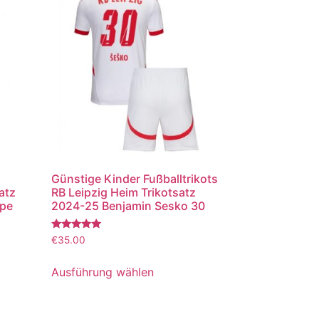
Günstige Kinder Fußballtrikots
atz
RB Leipzig Heim Trikotsatz
ppe
2024-25 Benjamin Sesko 30
Bewertet
€
35.00
mit
5.00
von 5
Ausführung wählen