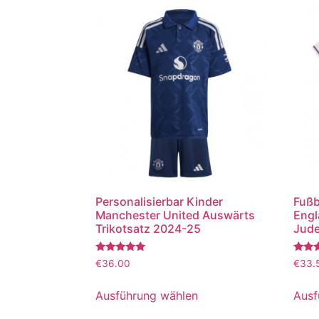
Personalisierbar Kinder
Fußb
Manchester United Auswärts
Engl
Trikotsatz 2024-25
Jude
Bewertet
Bewer
€
36.00
€
33.
mit
mit
5.00
5.00
von 5
von 5
Ausführung wählen
Ausf