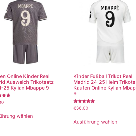
en Online Kinder Real
Kinder Fußball Trikot Real
id Ausweich Trikotsatz
Madrid 24-25 Heim Trikots
-25 Kylian Mbappe 9
Kaufen Online Kylian Mba
9
tet
00
Bewertet
€
36.00
mit
5.00
ührung wählen
von 5
Ausführung wählen