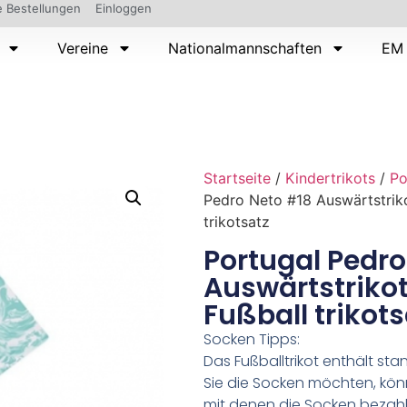
 Bestellungen
Einloggen
Vereine
Nationalmannschaften
EM 
Startseite
/
Kindertrikots
/
Po
Pedro Neto #18 Auswärtstrik
trikotsatz
Portugal Pedro
Auswärtstriko
Fußball trikots
Socken Tipps:
Das Fußballtrikot enthält s
Sie die Socken möchten, kön
mit denen die Socken bezahl