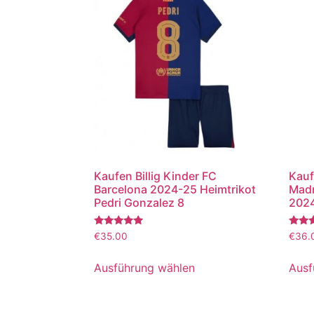
Kaufen Billig Kinder FC
Kauf
Barcelona 2024-25 Heimtrikot
Madr
Pedri Gonzalez 8
2024
Bewertet
Bewer
€
35.00
€
36.
mit
mit
5.00
5.00
von 5
von 5
Ausführung wählen
Ausf