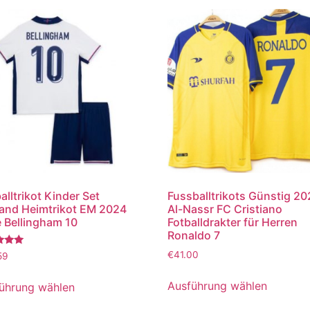
alltrikot Kinder Set
Fussballtrikots Günstig 2
and Heimtrikot EM 2024
Al-Nassr FC Cristiano
 Bellingham 10
Fotballdrakter für Herren
Ronaldo 7
tet
€
41.00
59
Ausführung wählen
ührung wählen