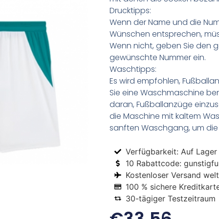
Drucktipps:
Wenn der Name und die Numm
Wünschen entsprechen, müss
Wenn nicht, geben Sie den
gewünschte Nummer ein.
Waschtipps:
Es wird empfohlen, Fußball
Sie eine Waschmaschine be
daran, Fußballanzüge einzus
die Maschine mit kaltem Was
sanften Waschgang, um die 
Verfügbarkeit: Auf Lager
10 Rabattcode: gunstigfus
Kostenloser Versand welt
100 % sichere Kreditkart
30-tägiger Testzeitraum
€
33.56