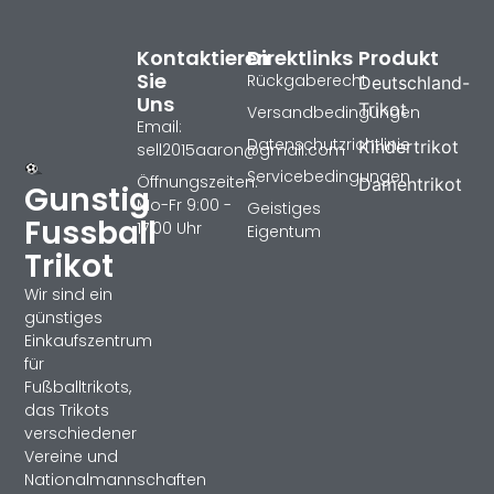
Kontaktieren
Direktlinks
Produkt
Sie
Rückgaberecht
Deutschland-
Uns
Trikot
Versandbedingungen
Email:
Datenschutzrichtlinie
Kindertrikot
sell2015aaron@gmail.com
Servicebedingungen
Öffnungszeiten:
Damentrikot
Gunstig
Mo-Fr 9:00 -
Geistiges
Fussball
17:00 Uhr
Eigentum
Trikot
Wir sind ein
günstiges
Einkaufszentrum
für
Fußballtrikots,
das Trikots
verschiedener
Vereine und
Nationalmannschaften