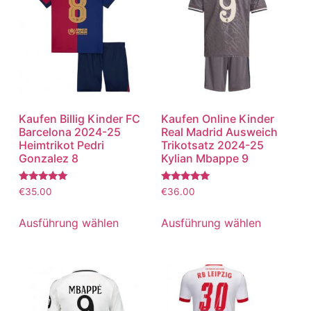
Kaufen Billig Kinder FC
Kaufen Online Kinder
Barcelona 2024-25
Real Madrid Ausweich
Heimtrikot Pedri
Trikotsatz 2024-25
Gonzalez 8
Kylian Mbappe 9
Bewertet
Bewertet
€
35.00
€
36.00
mit
mit
5.00
5.00
von 5
von 5
Ausführung wählen
Ausführung wählen