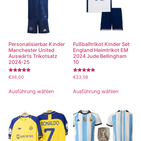
Personalisierbar Kinder
Fußballtrikot Kinder Set
Manchester United
England Heimtrikot EM
Auswärts Trikotsatz
2024 Jude Bellingham
2024-25
10
Bewertet
Bewertet
€
36.00
€
33.59
mit
mit
5.00
5.00
von 5
von 5
Ausführung wählen
Ausführung wählen