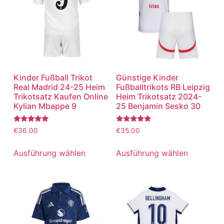
Kinder Fußball Trikot
Günstige Kinder
Real Madrid 24-25 Heim
Fußballtrikots RB Leipzig
Trikotsatz Kaufen Online
Heim Trikotsatz 2024-
Kylian Mbappe 9
25 Benjamin Sesko 30
Bewertet
Bewertet
€
36.00
€
35.00
mit
mit
5.00
5.00
von 5
von 5
Ausführung wählen
Ausführung wählen