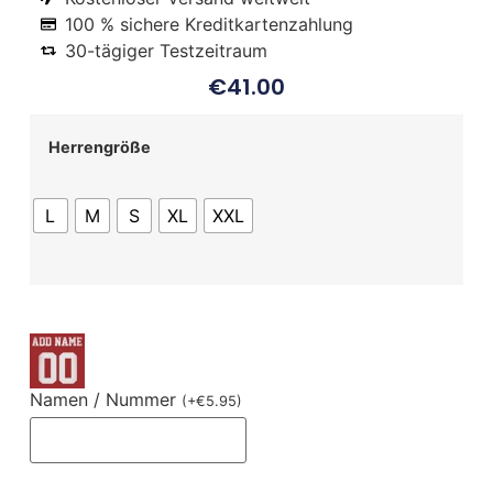
100 % sichere Kreditkartenzahlung
30-tägiger Testzeitraum
€
41.00
Herrengröße
L
M
S
XL
XXL
Namen / Nummer
(
+
€
5.95
)