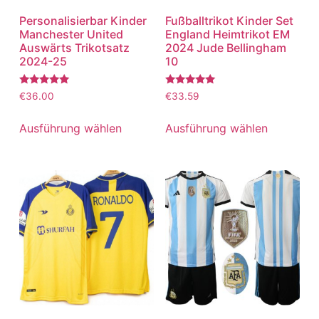
Personalisierbar Kinder
Fußballtrikot Kinder Set
Manchester United
England Heimtrikot EM
Auswärts Trikotsatz
2024 Jude Bellingham
2024-25
10
Bewertet
Bewertet
€
36.00
€
33.59
mit
mit
5.00
5.00
von 5
von 5
Ausführung wählen
Ausführung wählen