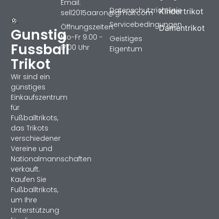
Email:
Datenschutzrichtlinie
Kindertrikot
sell2015aaron@gmail.com
Servicebedingungen
Öffnungszeiten:
Damentrikot
Gunstig
Mo-Fr 9:00 -
Geistiges
Fussball
17:00 Uhr
Eigentum
Trikot
Wir sind ein
günstiges
Einkaufszentrum
für
Fußballtrikots,
das Trikots
verschiedener
Vereine und
Nationalmannschaften
verkauft.
Kaufen Sie
Fußballtrikots,
um Ihre
Unterstützung