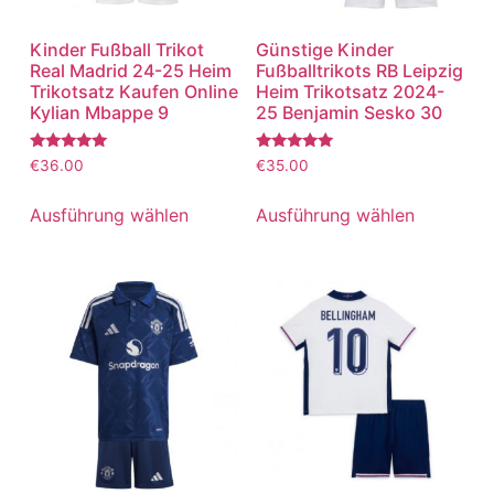
Kinder Fußball Trikot
Günstige Kinder
Real Madrid 24-25 Heim
Fußballtrikots RB Leipzig
Trikotsatz Kaufen Online
Heim Trikotsatz 2024-
Kylian Mbappe 9
25 Benjamin Sesko 30
Bewertet
Bewertet
€
36.00
€
35.00
mit
mit
5.00
5.00
von 5
von 5
Ausführung wählen
Ausführung wählen