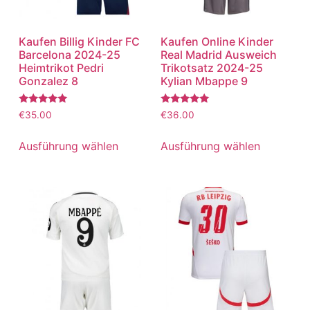
Kaufen Billig Kinder FC
Kaufen Online Kinder
Barcelona 2024-25
Real Madrid Ausweich
Heimtrikot Pedri
Trikotsatz 2024-25
Gonzalez 8
Kylian Mbappe 9
Bewertet
Bewertet
€
35.00
€
36.00
mit
mit
5.00
5.00
von 5
von 5
Ausführung wählen
Ausführung wählen