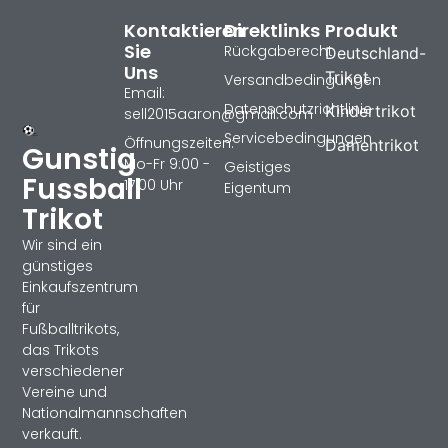
Kontaktieren
Direktlinks
Produkt
Sie
Rückgaberecht
Deutschland-
Uns
Trikot
Versandbedingungen
Email:
Datenschutzrichtlinie
Kindertrikot
sell2015aaron@gmail.com
Servicebedingungen
Öffnungszeiten:
Damentrikot
Gunstig
Mo-Fr 9:00 -
Geistiges
Fussball
17:00 Uhr
Eigentum
Trikot
Wir sind ein
günstiges
Einkaufszentrum
für
Fußballtrikots,
das Trikots
verschiedener
Vereine und
Nationalmannschaften
verkauft.