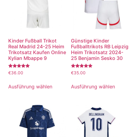
Kinder Fußball Trikot
Günstige Kinder
Real Madrid 24-25 Heim
Fußballtrikots RB Leipzig
Trikotsatz Kaufen Online
Heim Trikotsatz 2024-
Kylian Mbappe 9
25 Benjamin Sesko 30
Bewertet
Bewertet
€
36.00
€
35.00
mit
mit
5.00
5.00
von 5
von 5
Ausführung wählen
Ausführung wählen