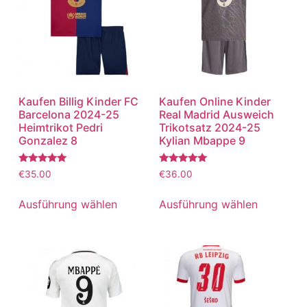
Kaufen Billig Kinder FC
Kaufen Online Kinder
Barcelona 2024-25
Real Madrid Ausweich
Heimtrikot Pedri
Trikotsatz 2024-25
Gonzalez 8
Kylian Mbappe 9
Bewertet
Bewertet
€
35.00
€
36.00
mit
mit
5.00
5.00
von 5
von 5
Ausführung wählen
Ausführung wählen