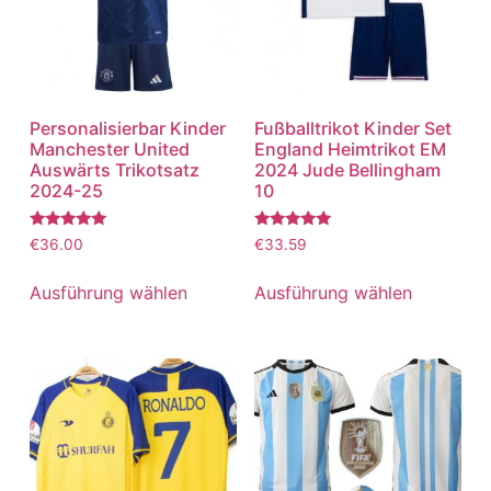
Personalisierbar Kinder
Fußballtrikot Kinder Set
Manchester United
England Heimtrikot EM
Auswärts Trikotsatz
2024 Jude Bellingham
2024-25
10
Bewertet
Bewertet
€
36.00
€
33.59
mit
mit
5.00
5.00
von 5
von 5
Ausführung wählen
Ausführung wählen