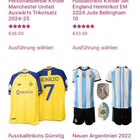
Personalisierbar Kinder
Fußballtrikot Kinder Set
Manchester United
England Heimtrikot EM
Auswärts Trikotsatz
2024 Jude Bellingham
2024-25
10
Bewertet
Bewertet
€
36.00
€
33.59
mit
mit
5.00
5.00
von 5
von 5
Ausführung wählen
Ausführung wählen
Fussballtrikots Günstig
Neuen Argentinien 2022