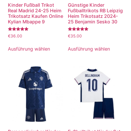
Kinder Fußball Trikot
Günstige Kinder
Real Madrid 24-25 Heim
Fußballtrikots RB Leipzig
Trikotsatz Kaufen Online
Heim Trikotsatz 2024-
Kylian Mbappe 9
25 Benjamin Sesko 30
Bewertet
Bewertet
€
36.00
€
35.00
mit
mit
5.00
5.00
von 5
von 5
Ausführung wählen
Ausführung wählen