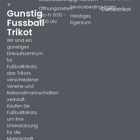
Servicebedingungen
Öffnungszeiten:
Damentrikot
Gunstig
Mo-Fr 9:00 -
Geistiges
Fussball
17:00 Uhr
Eigentum
Trikot
Wir sind ein
günstiges
Einkaufszentrum
für
Fußballtrikots,
das Trikots
verschiedener
Vereine und
Nationalmannschaften
verkauft.
Kaufen Sie
Fußballtrikots,
um Ihre
Unterstützung
für die
Mannschaft