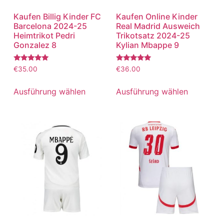
Kaufen Billig Kinder FC
Kaufen Online Kinder
Barcelona 2024-25
Real Madrid Ausweich
Heimtrikot Pedri
Trikotsatz 2024-25
Gonzalez 8
Kylian Mbappe 9
Bewertet
Bewertet
€
35.00
€
36.00
mit
mit
5.00
5.00
von 5
von 5
Ausführung wählen
Ausführung wählen