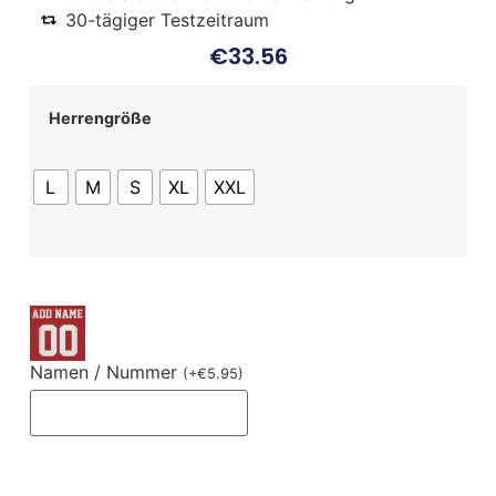
30-tägiger Testzeitraum
€
33.56
Herrengröße
L
M
S
XL
XXL
Namen / Nummer
(
+
€
5.95
)