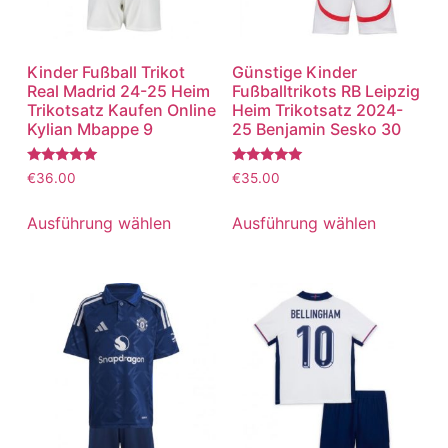
Kinder Fußball Trikot
Günstige Kinder
Real Madrid 24-25 Heim
Fußballtrikots RB Leipzig
Trikotsatz Kaufen Online
Heim Trikotsatz 2024-
Kylian Mbappe 9
25 Benjamin Sesko 30
Bewertet
Bewertet
€
36.00
€
35.00
mit
mit
5.00
5.00
von 5
von 5
Ausführung wählen
Ausführung wählen