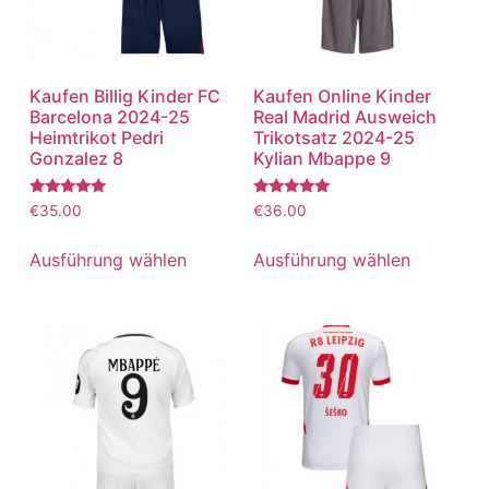
Kaufen Billig Kinder FC
Kaufen Online Kinder
Barcelona 2024-25
Real Madrid Ausweich
Heimtrikot Pedri
Trikotsatz 2024-25
Gonzalez 8
Kylian Mbappe 9
Bewertet
Bewertet
€
35.00
€
36.00
mit
mit
5.00
5.00
von 5
von 5
Ausführung wählen
Ausführung wählen