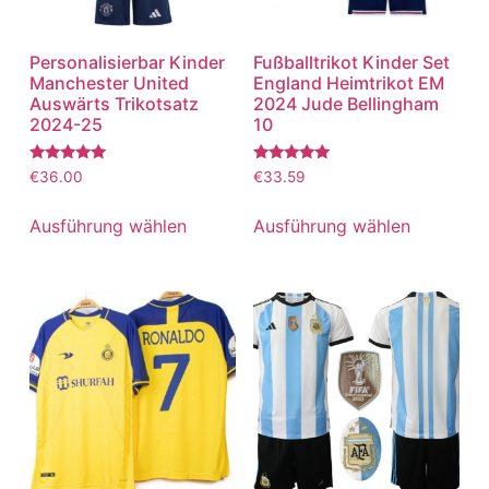
Personalisierbar Kinder
Fußballtrikot Kinder Set
Manchester United
England Heimtrikot EM
Auswärts Trikotsatz
2024 Jude Bellingham
2024-25
10
Bewertet
Bewertet
€
36.00
€
33.59
mit
mit
5.00
5.00
von 5
von 5
Ausführung wählen
Ausführung wählen