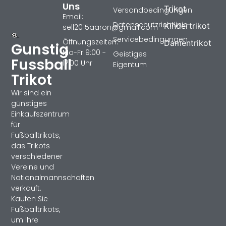
Uns
Trikot
Versandbedingungen
Email:
Datenschutzrichtlinie
Kindertrikot
sell2015aaron@gmail.com
Servicebedingungen
Öffnungszeiten:
Damentrikot
Gunstig
Mo-Fr 9:00 -
Geistiges
Fussball
17:00 Uhr
Eigentum
Trikot
Wir sind ein
günstiges
Einkaufszentrum
für
Fußballtrikots,
das Trikots
verschiedener
Vereine und
Nationalmannschaften
verkauft.
Kaufen Sie
Fußballtrikots,
um Ihre