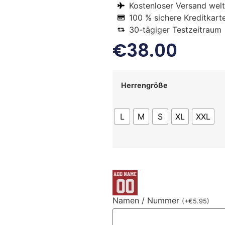
Kostenloser Versand welt
100 % sichere Kreditkart
30-tägiger Testzeitraum
€
38.00
Herrengröße
L
M
S
XL
XXL
Namen / Nummer
(
+
€
5.95
)