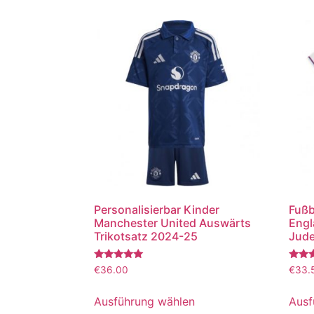
Personalisierbar Kinder
Fußb
Manchester United Auswärts
Engl
Trikotsatz 2024-25
Jude
Bewertet
Bewer
€
36.00
€
33.
mit
mit
5.00
5.00
von 5
von 5
Ausführung wählen
Ausf