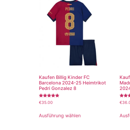
Kaufen Billig Kinder FC
Kauf
Barcelona 2024-25 Heimtrikot
Madr
Pedri Gonzalez 8
2024
Bewertet
Bewer
€
35.00
€
36.
mit
mit
5.00
5.00
von 5
von 5
Ausführung wählen
Ausf