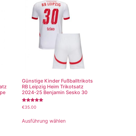
Günstige Kinder Fußballtrikots
atz
RB Leipzig Heim Trikotsatz
ppe
2024-25 Benjamin Sesko 30
Bewertet
€
35.00
mit
5.00
von 5
Ausführung wählen