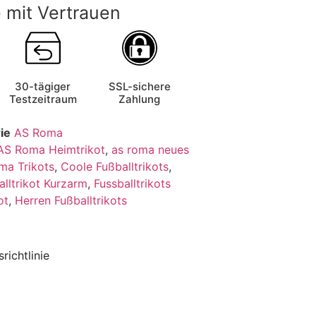
 mit Vertrauen
30-tägiger
SSL-sichere
Testzeitraum
Zahlung
ie
AS Roma
AS Roma Heimtrikot
,
as roma neues
ma Trikots
,
Coole Fußballtrikots
,
alltrikot Kurzarm
,
Fussballtrikots
ot
,
Herren Fußballtrikots
richtlinie