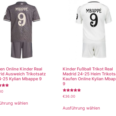
en Online Kinder Real
Kinder Fußball Trikot Real
id Ausweich Trikotsatz
Madrid 24-25 Heim Trikots
-25 Kylian Mbappe 9
Kaufen Online Kylian Mba
9
tet
00
Bewertet
€
36.00
mit
5.00
ührung wählen
von 5
Ausführung wählen