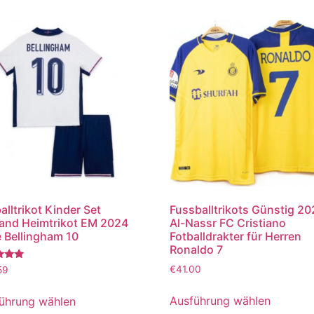
alltrikot Kinder Set
Fussballtrikots Günstig 2
and Heimtrikot EM 2024
Al-Nassr FC Cristiano
 Bellingham 10
Fotballdrakter für Herren
Ronaldo 7
tet
€
41.00
59
Ausführung wählen
ührung wählen