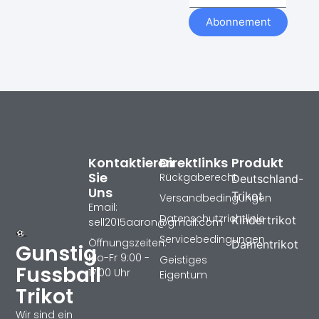
Abonnement
Kontaktieren
Direktlinks
Produkt
Sie
Rückgaberecht
Deutschland-
Uns
Trikot
Versandbedingungen
Email:
Datenschutzrichtlinie
Kindertrikot
sell2015aaron@gmail.com
Servicebedingungen
Öffnungszeiten:
Damentrikot
Gunstig
Mo-Fr 9:00 -
Geistiges
Fussball
17:00 Uhr
Eigentum
Trikot
Wir sind ein