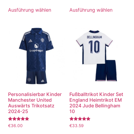
5.00
5.00
von 5
von 5
Ausführung wählen
Ausführung wählen
Personalisierbar Kinder
Fußballtrikot Kinder Set
Manchester United
England Heimtrikot EM
Auswärts Trikotsatz
2024 Jude Bellingham
2024-25
10
Bewertet
Bewertet
€
36.00
€
33.59
mit
mit
5.00
5.00