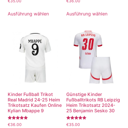
€
35.00
€
36.00
mit
mit
5.00
5.00
von 5
von 5
Ausführung wählen
Ausführung wählen
Kinder Fußball Trikot
Günstige Kinder
Real Madrid 24-25 Heim
Fußballtrikots RB Leipzig
Trikotsatz Kaufen Online
Heim Trikotsatz 2024-
Kylian Mbappe 9
25 Benjamin Sesko 30
Bewertet
Bewertet
€
36.00
€
35.00
mit
mit