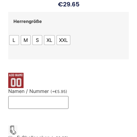
€
29.65
Herrengröße
L
M
S
XL
XXL
Namen / Nummer
(
+
€
5.95
)