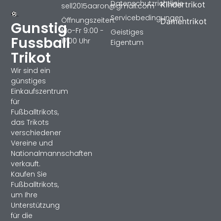
Datenschutzrichtlinie
Kindertrikot
sell2015aaron@gmail.com
Servicebedingungen
Öffnungszeiten:
Damentrikot
Gunstig
Mo-Fr 9:00 -
Geistiges
Fussball
17:00 Uhr
Eigentum
Trikot
Wir sind ein
günstiges
Einkaufszentrum
für
Fußballtrikots,
das Trikots
verschiedener
Vereine und
Nationalmannschaften
verkauft.
Kaufen Sie
Fußballtrikots,
um Ihre
Unterstützung
für die