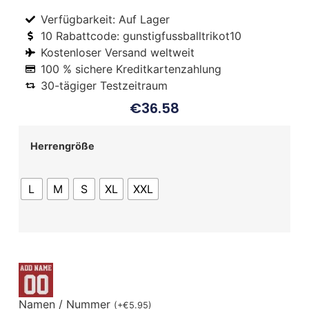
Verfügbarkeit: Auf Lager
10 Rabattcode: gunstigfussballtrikot10
Kostenloser Versand weltweit
100 % sichere Kreditkartenzahlung
30-tägiger Testzeitraum
€
36.58
Herrengröße
L
M
S
XL
XXL
Namen / Nummer
(
+
€
5.95
)