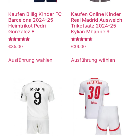
Kaufen Billig Kinder FC
Kaufen Online Kinder
Barcelona 2024-25
Real Madrid Ausweich
Heimtrikot Pedri
Trikotsatz 2024-25
Gonzalez 8
Kylian Mbappe 9
Bewertet
Bewertet
€
35.00
€
36.00
mit
mit
5.00
5.00
von 5
von 5
Ausführung wählen
Ausführung wählen