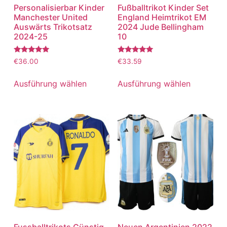
Personalisierbar Kinder
Fußballtrikot Kinder Set
Manchester United
England Heimtrikot EM
Auswärts Trikotsatz
2024 Jude Bellingham
2024-25
10
Bewertet
Bewertet
€
36.00
€
33.59
mit
mit
5.00
5.00
von 5
von 5
Ausführung wählen
Ausführung wählen
Fussballtrikots Günstig
Neuen Argentinien 2022