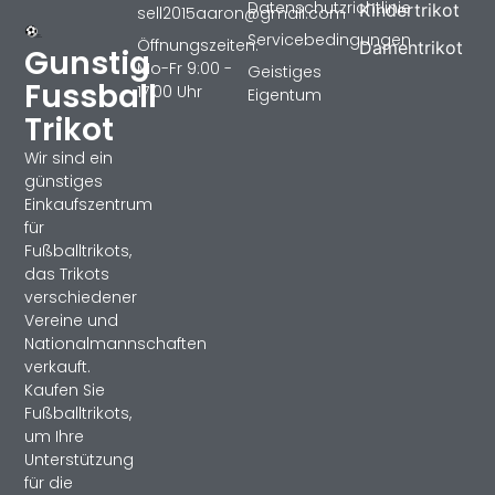
Datenschutzrichtlinie
Kindertrikot
sell2015aaron@gmail.com
Servicebedingungen
Öffnungszeiten:
Damentrikot
Gunstig
Mo-Fr 9:00 -
Geistiges
Fussball
17:00 Uhr
Eigentum
Trikot
Wir sind ein
günstiges
Einkaufszentrum
für
Fußballtrikots,
das Trikots
verschiedener
Vereine und
Nationalmannschaften
verkauft.
Kaufen Sie
Fußballtrikots,
um Ihre
Unterstützung
für die