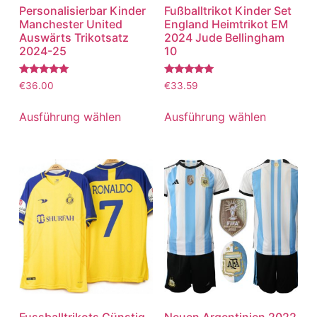
Personalisierbar Kinder
Fußballtrikot Kinder Set
Manchester United
England Heimtrikot EM
Auswärts Trikotsatz
2024 Jude Bellingham
2024-25
10
Bewertet
Bewertet
€
36.00
€
33.59
mit
mit
5.00
5.00
von 5
von 5
Ausführung wählen
Ausführung wählen
Fussballtrikots Günstig
Neuen Argentinien 2022