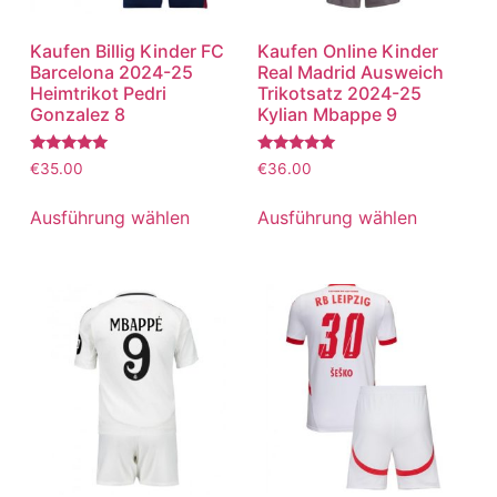
Kaufen Billig Kinder FC
Kaufen Online Kinder
Barcelona 2024-25
Real Madrid Ausweich
Heimtrikot Pedri
Trikotsatz 2024-25
Gonzalez 8
Kylian Mbappe 9
Bewertet
Bewertet
€
35.00
€
36.00
mit
mit
5.00
5.00
von 5
von 5
Ausführung wählen
Ausführung wählen