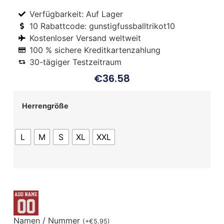
Verfügbarkeit: Auf Lager
10 Rabattcode: gunstigfussballtrikot10
Kostenloser Versand weltweit
100 % sichere Kreditkartenzahlung
30-tägiger Testzeitraum
€
36.58
Herrengröße
L
M
S
XL
XXL
Namen / Nummer
(
+
€
5.95
)