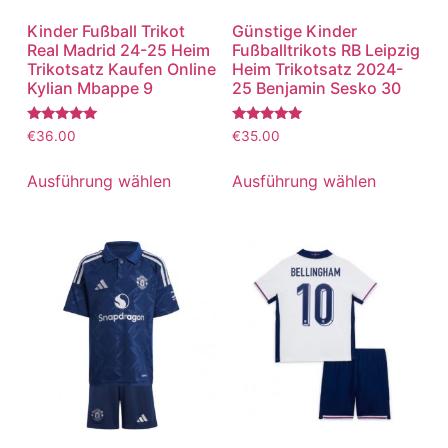
Kinder Fußball Trikot
Günstige Kinder
Real Madrid 24-25 Heim
Fußballtrikots RB Leipzig
Trikotsatz Kaufen Online
Heim Trikotsatz 2024-
Kylian Mbappe 9
25 Benjamin Sesko 30
Bewertet
Bewertet
€
36.00
€
35.00
mit
mit
5.00
5.00
von 5
von 5
Ausführung wählen
Ausführung wählen