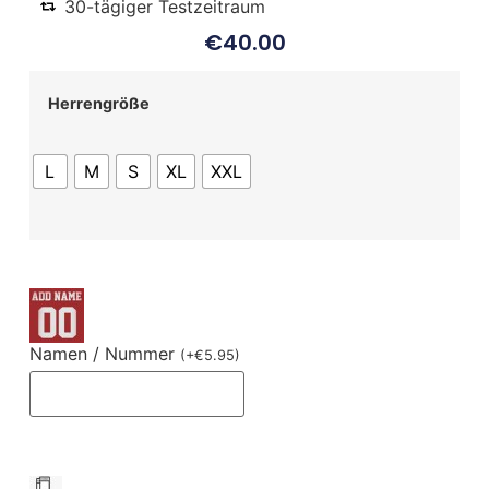
30-tägiger Testzeitraum
€
40.00
Herrengröße
L
M
S
XL
XXL
Namen / Nummer
(
+
€
5.95
)