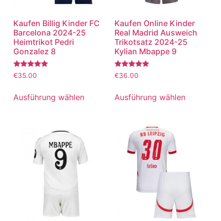
Kaufen Billig Kinder FC
Kaufen Online Kinder
Barcelona 2024-25
Real Madrid Ausweich
Heimtrikot Pedri
Trikotsatz 2024-25
Gonzalez 8
Kylian Mbappe 9
Bewertet
Bewertet
€
35.00
€
36.00
mit
mit
5.00
5.00
von 5
von 5
Ausführung wählen
Ausführung wählen