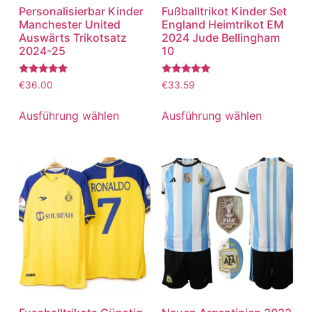
Personalisierbar Kinder
Fußballtrikot Kinder Set
Manchester United
England Heimtrikot EM
Auswärts Trikotsatz
2024 Jude Bellingham
2024-25
10
Bewertet
Bewertet
€
36.00
€
33.59
mit
mit
5.00
5.00
von 5
von 5
Ausführung wählen
Ausführung wählen