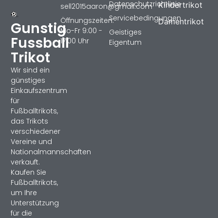
Datenschutzrichtlinie
Kindertrikot
sell2015aaron@gmail.com
Servicebedingungen
Öffnungszeiten:
Damentrikot
Gunstig
Mo-Fr 9:00 -
Geistiges
Fussball
17:00 Uhr
Eigentum
Trikot
Wir sind ein
günstiges
Einkaufszentrum
für
Fußballtrikots,
das Trikots
verschiedener
Vereine und
Nationalmannschaften
verkauft.
Kaufen Sie
Fußballtrikots,
um Ihre
Unterstützung
für die