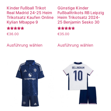
Kinder Fußball Trikot
Günstige Kinder
Real Madrid 24-25 Heim
Fußballtrikots RB Leipzig
Trikotsatz Kaufen Online
Heim Trikotsatz 2024-
Kylian Mbappe 9
25 Benjamin Sesko 30
Bewertet
Bewertet
€
36.00
€
35.00
mit
mit
5.00
5.00
von 5
von 5
Ausführung wählen
Ausführung wählen