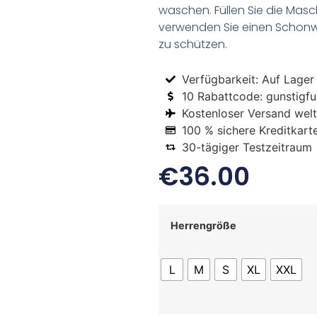
waschen. Füllen Sie die Mas
verwenden Sie einen Schon
zu schützen.
Verfügbarkeit: Auf Lager
10 Rabattcode: gunstigfus
Kostenloser Versand welt
100 % sichere Kreditkart
30-tägiger Testzeitraum
€
36.00
Herrengröße
L
M
S
XL
XXL