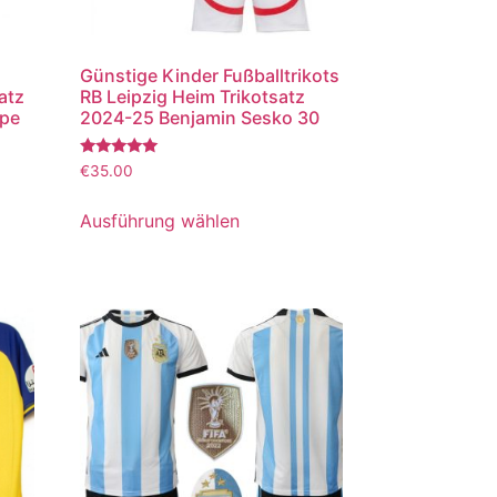
Günstige Kinder Fußballtrikots
atz
RB Leipzig Heim Trikotsatz
ppe
2024-25 Benjamin Sesko 30
Bewertet
€
35.00
mit
5.00
von 5
Ausführung wählen