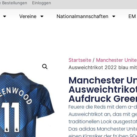
 Bestellungen
Einloggen
Vereine
Nationalmannschaften
EM 
Startseite
/
Manchester Unit
Ausweichtrikot 2022 blau mi
Manchester Un
Ausweichtrikot
Aufdruck Gree
Feuere die Reds mit dem a-d
Ausweichtrikot an, das mit g
traditionellen Look ausgestatt
Das adidas Manchester United
einen Klassiker der frühen 9