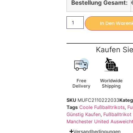
Bestellung Gesamt:
In Den Waren
Kaufen Sie
Free
Worldwide
Delivery
Shipping
SKU
MUFC2110222033
Kateg
Tags
Coole Fußballtrikots
,
Fu
Günstig Kaufen
,
Fußballtriko
Manchester United Ausweicht
Versandbedingungen