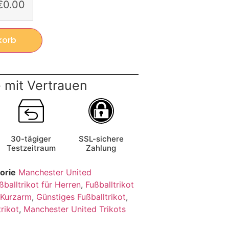
€0.00
korb
 mit Vertrauen
30-tägiger
SSL-sichere
Testzeitraum
Zahlung
orie
Manchester United
ßballtrikot für Herren
,
Fußballtrikot
t Kurzarm
,
Günstiges Fußballtrikot
,
rikot
,
Manchester United Trikots