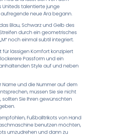
s Uniteds talentierte junge
ne aufregende neue Ära begann.
 das Blau, Schwarz und Gelb des
e Streifen durch ein geometrisches
“ noch einmal subtil integriert.
t für lässigen Komfort konzipiert
 lockerere Passform und ein
g anhaltenden Style auf und neben
er Name und die Nummer auf dem
ntsprechen, müssen Sie sie nicht
 sollten Sie Ihren gewünschten
geben.
empfohlen, Fußballtrikots von Hand
Waschmaschine benutzen möchten,
ikots umzudrehen und dann zu