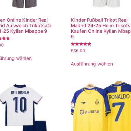
en Online Kinder Real
Kinder Fußball Trikot Real
id Ausweich Trikotsatz
Madrid 24-25 Heim Trikots
-25 Kylian Mbappe 9
Kaufen Online Kylian Mba
9
tet
00
Bewertet
€
36.00
mit
5.00
ührung wählen
von 5
Ausführung wählen