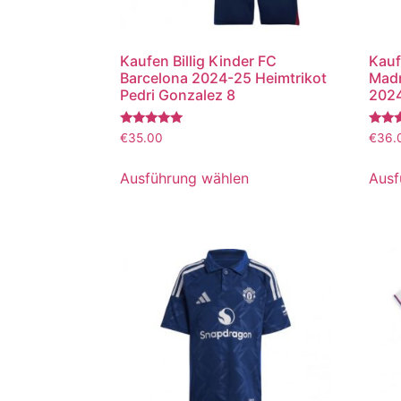
Kaufen Billig Kinder FC
Kauf
Barcelona 2024-25 Heimtrikot
Madr
Pedri Gonzalez 8
2024
Bewertet
Bewer
€
35.00
€
36.
mit
mit
5.00
5.00
von 5
von 5
Ausführung wählen
Ausf