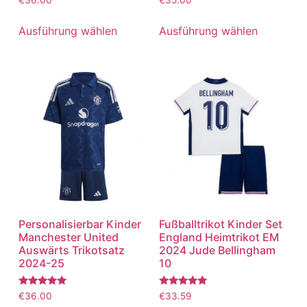
mit
mit
5.00
5.00
von 5
von 5
Ausführung wählen
Ausführung wählen
Personalisierbar Kinder
Fußballtrikot Kinder Set
Manchester United
England Heimtrikot EM
Auswärts Trikotsatz
2024 Jude Bellingham
2024-25
10
Bewertet
Bewertet
€
36.00
€
33.59
mit
mit