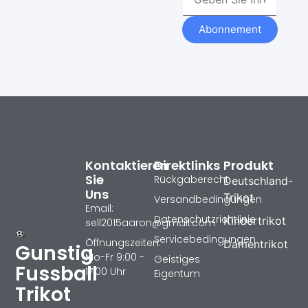
Abonnement
Kontaktieren
Direktlinks
Produkt
Sie
Rückgaberecht
Deutschland-
Uns
Trikot
Versandbedingungen
Email:
Datenschutzrichtlinie
Kindertrikot
sell2015aaron@gmail.com
Servicebedingungen
Öffnungszeiten:
Damentrikot
Gunstig
Mo-Fr 9:00 -
Geistiges
Fussball
17:00 Uhr
Eigentum
Trikot