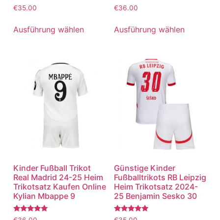
Bewertet
Bewertet
€
35.00
€
36.00
mit
mit
5.00
5.00
von 5
von 5
Ausführung wählen
Ausführung wählen
Kinder Fußball Trikot
Günstige Kinder
Real Madrid 24-25 Heim
Fußballtrikots RB Leipzig
Trikotsatz Kaufen Online
Heim Trikotsatz 2024-
Kylian Mbappe 9
25 Benjamin Sesko 30
Bewertet
Bewertet
€
36.00
€
35.00