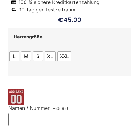
100 % sichere Kreditkartenzahlung
30-tägiger Testzeitraum
€
45.00
Herrengröße
L
M
S
XL
XXL
Namen / Nummer
(
+
€
5.95
)