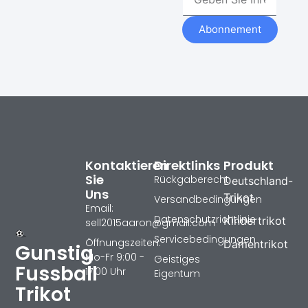
Abonnement
Kontaktieren
Direktlinks
Produkt
Sie
Rückgaberecht
Deutschland-
Uns
Trikot
Versandbedingungen
Email:
Datenschutzrichtlinie
Kindertrikot
sell2015aaron@gmail.com
Servicebedingungen
Öffnungszeiten:
Damentrikot
Gunstig
Mo-Fr 9:00 -
Geistiges
Fussball
17:00 Uhr
Eigentum
Trikot