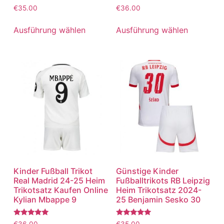
Bewertet
Bewertet
€
35.00
€
36.00
mit
mit
5.00
5.00
von 5
von 5
Ausführung wählen
Ausführung wählen
Kinder Fußball Trikot
Günstige Kinder
Real Madrid 24-25 Heim
Fußballtrikots RB Leipzig
Trikotsatz Kaufen Online
Heim Trikotsatz 2024-
Kylian Mbappe 9
25 Benjamin Sesko 30
Bewertet
Bewertet
€
36.00
€
35.00