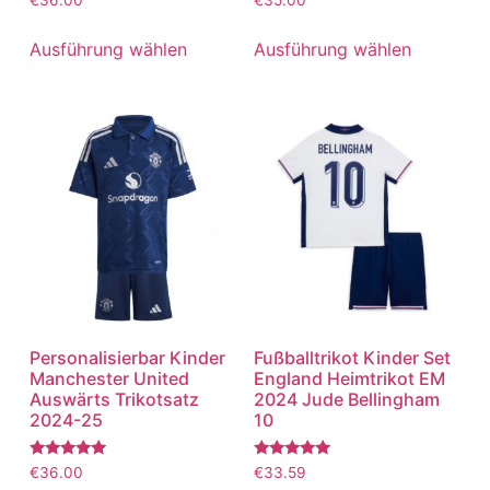
mit
mit
5.00
5.00
von 5
von 5
Ausführung wählen
Ausführung wählen
Personalisierbar Kinder
Fußballtrikot Kinder Set
Manchester United
England Heimtrikot EM
Auswärts Trikotsatz
2024 Jude Bellingham
2024-25
10
Bewertet
Bewertet
€
36.00
€
33.59
mit
mit