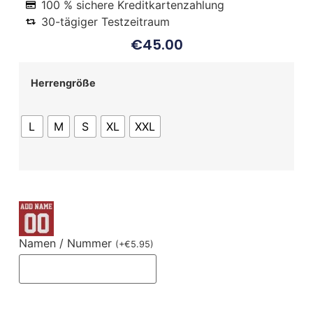
100 % sichere Kreditkartenzahlung
30-tägiger Testzeitraum
€
45.00
Herrengröße
L
M
S
XL
XXL
Namen / Nummer
(
+
€
5.95
)