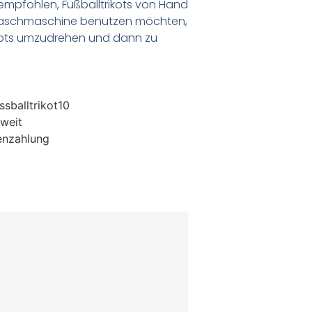
empfohlen, Fußballtrikots von Hand
Waschmaschine benutzen möchten,
ikots umzudrehen und dann zu
sballtrikot10
weit
enzahlung