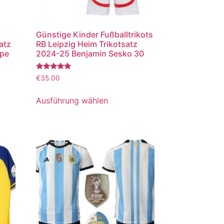
Günstige Kinder Fußballtrikots
atz
RB Leipzig Heim Trikotsatz
ppe
2024-25 Benjamin Sesko 30
Bewertet
€
35.00
mit
5.00
von 5
Ausführung wählen