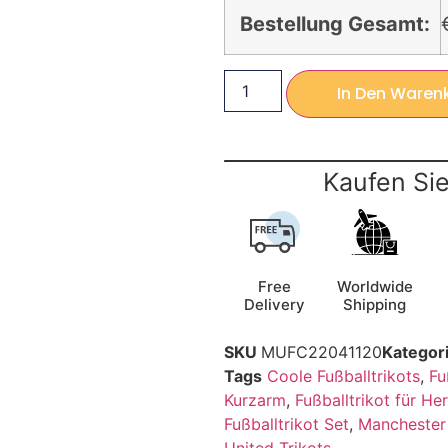
Bestellung Gesamt:
In Den Waren
Kaufen Sie
Free
Worldwide
Delivery
Shipping
SKU
MUFC22041120
Kategor
Tags
Coole Fußballtrikots
,
Fu
Kurzarm
,
Fußballtrikot für He
Fußballtrikot Set
,
Manchester 