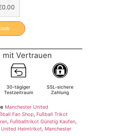
€0.00
korb
 mit Vertrauen
30-tägiger
SSL-sichere
Testzeitraum
Zahlung
ie
Manchester United
ßball Fan Shop
,
Fußball Trikot
rren
,
Fußballtrikot Günstig Kaufen
,
United Heimtrikot
,
Manchester