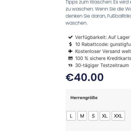
Tipps zum Waschen: Es wird 
zu waschen. Wenn Sie die 
denken Sie daran, Fußballtr
waschen.
Verfügbarkeit: Auf Lager
10 Rabattcode: gunstigfus
Kostenloser Versand welt
100 % sichere Kreditkart
30-tägiger Testzeitraum
€
40.00
Herrengröße
L
M
S
XL
XXL