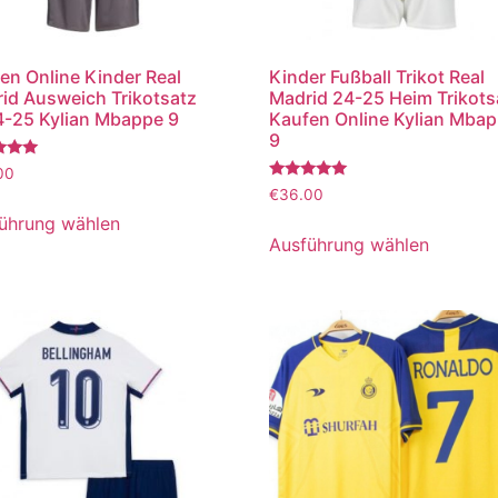
en Online Kinder Real
Kinder Fußball Trikot Real
id Ausweich Trikotsatz
Madrid 24-25 Heim Trikots
-25 Kylian Mbappe 9
Kaufen Online Kylian Mba
9
tet
00
Bewertet
€
36.00
mit
5.00
ührung wählen
von 5
Ausführung wählen