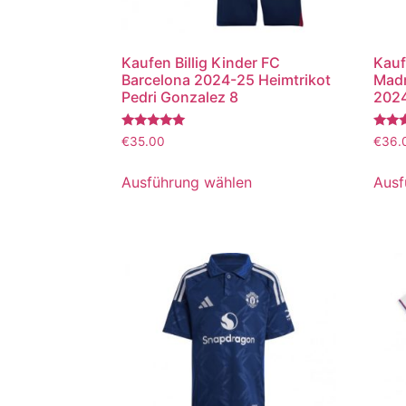
Kaufen Billig Kinder FC
Kauf
Barcelona 2024-25 Heimtrikot
Madr
Pedri Gonzalez 8
2024
Bewertet
Bewer
€
35.00
€
36.
mit
mit
5.00
5.00
von 5
von 5
Ausführung wählen
Ausf