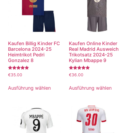
Kaufen Billig Kinder FC
Kaufen Online Kinder
Barcelona 2024-25
Real Madrid Ausweich
Heimtrikot Pedri
Trikotsatz 2024-25
Gonzalez 8
Kylian Mbappe 9
Bewertet
Bewertet
€
35.00
€
36.00
mit
mit
5.00
5.00
von 5
von 5
Ausführung wählen
Ausführung wählen