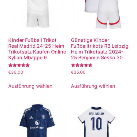
Kinder Fußball Trikot
Günstige Kinder
Real Madrid 24-25 Heim
Fußballtrikots RB Leipzig
Trikotsatz Kaufen Online
Heim Trikotsatz 2024-
Kylian Mbappe 9
25 Benjamin Sesko 30
Bewertet
Bewertet
€
36.00
€
35.00
mit
mit
5.00
5.00
von 5
von 5
Ausführung wählen
Ausführung wählen