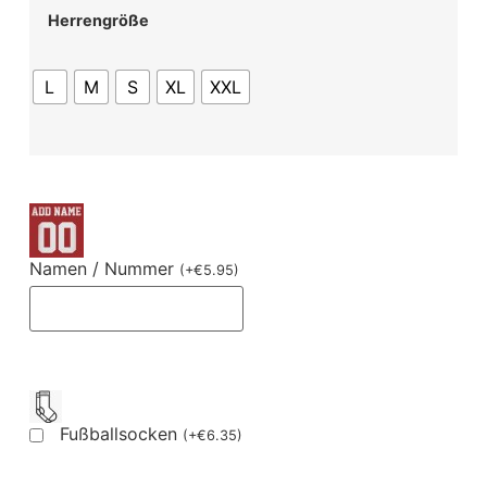
Herrengröße
L
M
S
XL
XXL
Namen / Nummer
(
+
€
5.95
)
Fußballsocken
(
+
€
6.35
)