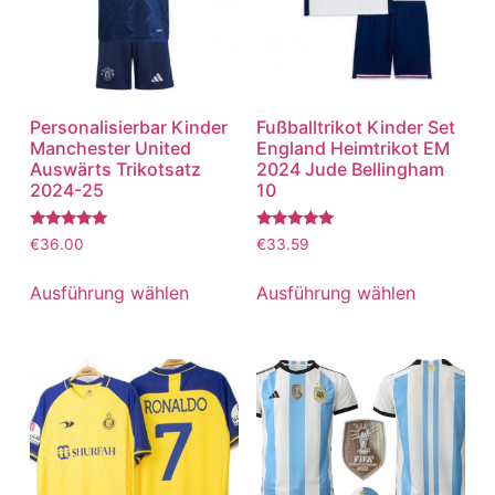
Personalisierbar Kinder
Fußballtrikot Kinder Set
Manchester United
England Heimtrikot EM
Auswärts Trikotsatz
2024 Jude Bellingham
2024-25
10
Bewertet
Bewertet
€
36.00
€
33.59
mit
mit
5.00
5.00
von 5
von 5
Ausführung wählen
Ausführung wählen