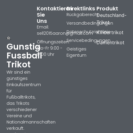
Kontaktieren
Direktlinks
Produkt
Sie
Rückgaberecht
Deutschland-
Uns
Trikot
Versandbedingungen
Email:
Datenschutzrichtlinie
Kindertrikot
sell2015aaron@gmail.com
Servicebedingungen
Öffnungszeiten:
Damentrikot
Gunstig
Mo-Fr 9:00 -
Geistiges
Fussball
17:00 Uhr
Eigentum
Trikot
Wir sind ein
günstiges
Einkaufszentrum
für
Fußballtrikots,
das Trikots
verschiedener
Vereine und
Nationalmannschaften
verkauft.