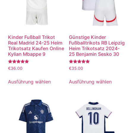
Kinder Fußball Trikot
Günstige Kinder
Real Madrid 24-25 Heim
Fußballtrikots RB Leipzig
Trikotsatz Kaufen Online
Heim Trikotsatz 2024-
Kylian Mbappe 9
25 Benjamin Sesko 30
Bewertet
Bewertet
€
36.00
€
35.00
mit
mit
5.00
5.00
von 5
von 5
Ausführung wählen
Ausführung wählen