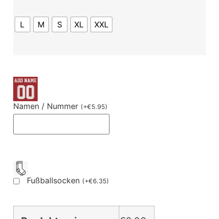
L
M
S
XL
XXL
Namen / Nummer
(
+
€
5.95
)
Fußballsocken
(
+
€
6.35
)