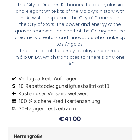
The City of Dreams Kit honors the clean, classic
and elegant white kits of the Galaxy’s history with
an LA twist to represent the City of Dreams and
the City of Stars. The power and energy of the
quasar represent the heart of the Galaxy and the
dreamers, creators and innovators who make up
Los Angeles.
The jock tag of the jersey displays the phrase
“Sólo Un LA”, which translates to “There’s only one
LA.”
Verfügbarkeit: Auf Lager
10 Rabattcode: gunstigfussballtrikot10
Kostenloser Versand weltweit
100 % sichere Kreditkartenzahlung
30-tägiger Testzeitraum
€
41.00
Herrengröße