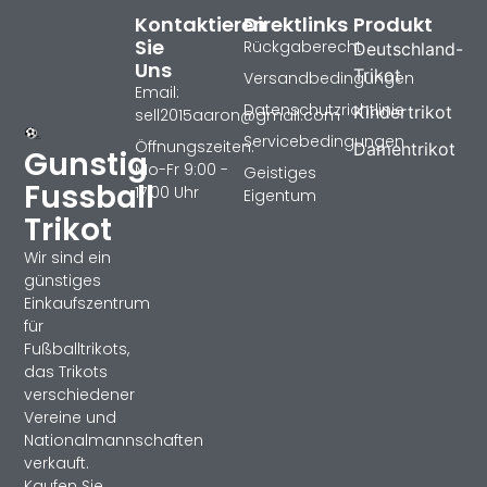
Kontaktieren
Direktlinks
Produkt
Sie
Rückgaberecht
Deutschland-
Uns
Trikot
Versandbedingungen
Email:
Datenschutzrichtlinie
Kindertrikot
sell2015aaron@gmail.com
Servicebedingungen
Öffnungszeiten:
Damentrikot
Gunstig
Mo-Fr 9:00 -
Geistiges
Fussball
17:00 Uhr
Eigentum
Trikot
Wir sind ein
günstiges
Einkaufszentrum
für
Fußballtrikots,
das Trikots
verschiedener
Vereine und
Nationalmannschaften
verkauft.
Kaufen Sie