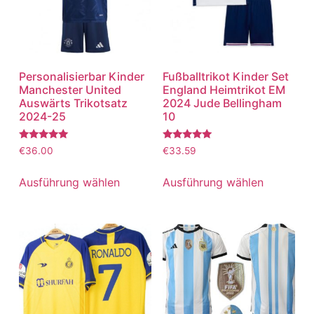
Personalisierbar Kinder
Fußballtrikot Kinder Set
Manchester United
England Heimtrikot EM
Auswärts Trikotsatz
2024 Jude Bellingham
2024-25
10
Bewertet
Bewertet
€
36.00
€
33.59
mit
mit
5.00
5.00
von 5
von 5
Ausführung wählen
Ausführung wählen