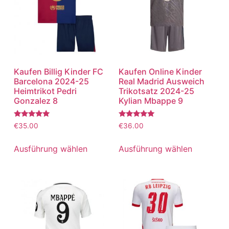
Kaufen Billig Kinder FC
Kaufen Online Kinder
Barcelona 2024-25
Real Madrid Ausweich
Heimtrikot Pedri
Trikotsatz 2024-25
Gonzalez 8
Kylian Mbappe 9
Bewertet
Bewertet
€
35.00
€
36.00
mit
mit
5.00
5.00
von 5
von 5
Ausführung wählen
Ausführung wählen