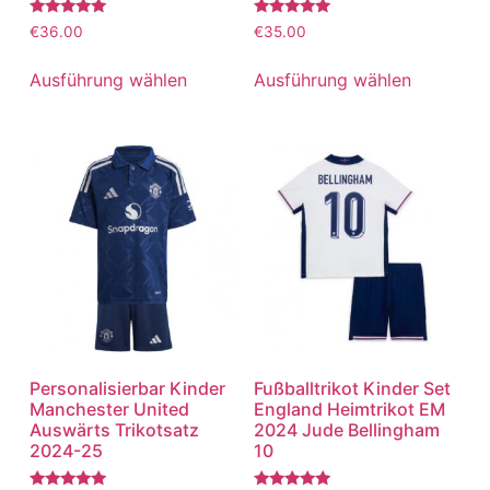
Bewertet
Bewertet
€
36.00
€
35.00
mit
mit
5.00
5.00
von 5
von 5
Ausführung wählen
Ausführung wählen
Personalisierbar Kinder
Fußballtrikot Kinder Set
Manchester United
England Heimtrikot EM
Auswärts Trikotsatz
2024 Jude Bellingham
2024-25
10