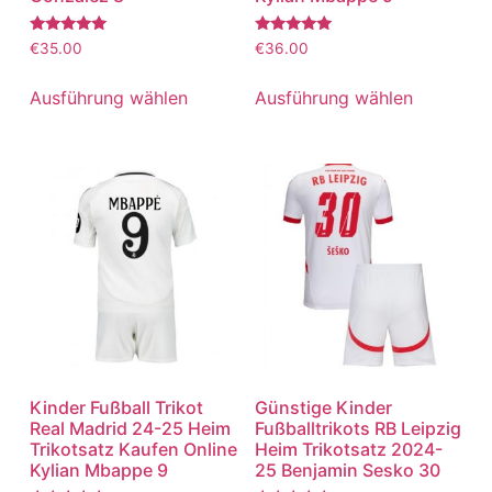
Bewertet
Bewertet
€
35.00
€
36.00
mit
mit
5.00
5.00
von 5
von 5
Ausführung wählen
Ausführung wählen
Kinder Fußball Trikot
Günstige Kinder
Real Madrid 24-25 Heim
Fußballtrikots RB Leipzig
Trikotsatz Kaufen Online
Heim Trikotsatz 2024-
Kylian Mbappe 9
25 Benjamin Sesko 30