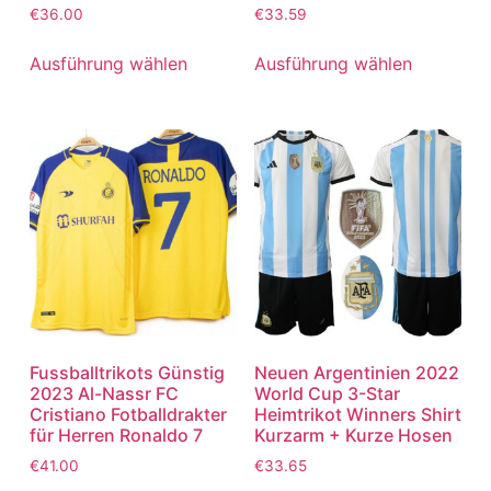
Bewertet
Bewertet
€
36.00
€
33.59
mit
mit
5.00
5.00
von 5
von 5
Ausführung wählen
Ausführung wählen
Fussballtrikots Günstig
Neuen Argentinien 2022
2023 Al-Nassr FC
World Cup 3-Star
Cristiano Fotballdrakter
Heimtrikot Winners Shirt
für Herren Ronaldo 7
Kurzarm + Kurze Hosen
€
41.00
€
33.65