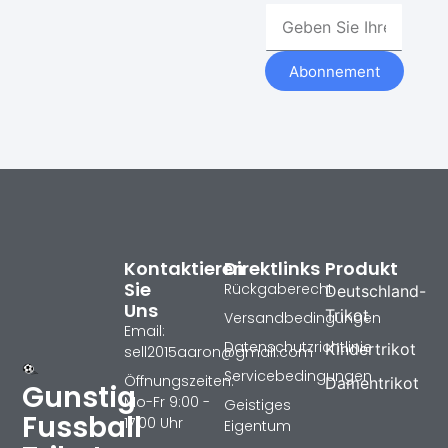
Abonnement
Kontaktieren
Direktlinks
Produkt
Sie
Rückgaberecht
Deutschland-
Uns
Trikot
Versandbedingungen
Email:
Datenschutzrichtlinie
Kindertrikot
sell2015aaron@gmail.com
Servicebedingungen
Öffnungszeiten:
Damentrikot
Gunstig
Mo-Fr 9:00 -
Geistiges
Fussball
17:00 Uhr
Eigentum