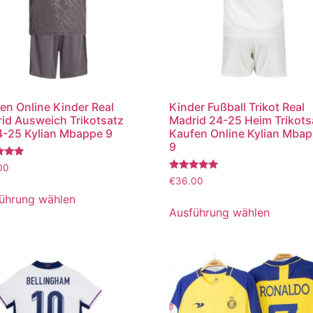
en Online Kinder Real
Kinder Fußball Trikot Real
id Ausweich Trikotsatz
Madrid 24-25 Heim Trikots
-25 Kylian Mbappe 9
Kaufen Online Kylian Mba
9
tet
00
Bewertet
€
36.00
mit
5.00
ührung wählen
von 5
Ausführung wählen