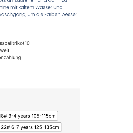
ikots umzudrehen und dann zu
chine mit kaltem Wasser und
waschgang, um die Farben besser
sballtrikot10
weit
enzahlung
18# 3-4 years 105-115cm
22# 6-7 years 125-135cm