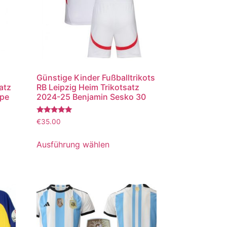
Günstige Kinder Fußballtrikots
atz
RB Leipzig Heim Trikotsatz
ppe
2024-25 Benjamin Sesko 30
Bewertet
€
35.00
mit
5.00
von 5
Ausführung wählen