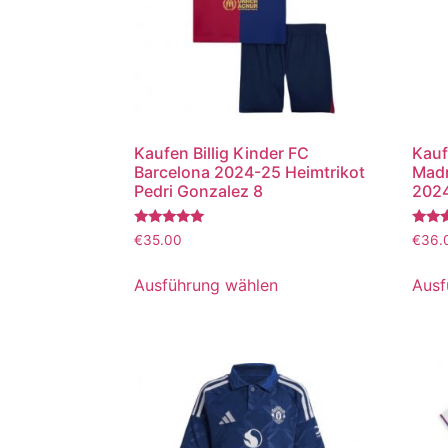
Kaufen Billig Kinder FC
Kauf
Barcelona 2024-25 Heimtrikot
Madr
Pedri Gonzalez 8
2024
Bewertet
Bewer
€
35.00
€
36.
mit
mit
5.00
5.00
von 5
von 5
Ausführung wählen
Ausf