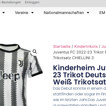
 Bestellungen
Einloggen
Vereine
Nationalmannschaften
EM 
Startseite
/
Kindertrikots
/
Ju
Juventus FC 2022-23 Trikot
Trikotsatz CHIELLINI 3
Kinderheim Ju
23 Trikot Deu
Weiß Trikotsat
Das Debüt könnte in einem de
stattfinden oder sogar im Fi
wie im letzten Jahr.Das Juven
ausgewählten Händlern und a