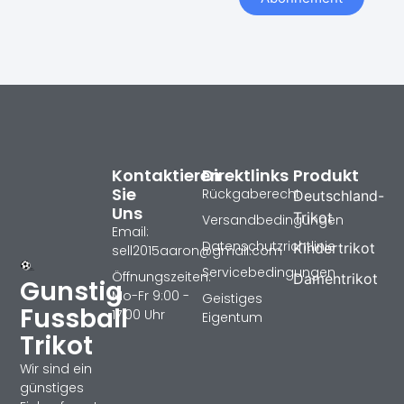
Kontaktieren
Direktlinks
Produkt
Sie
Rückgaberecht
Deutschland-
Uns
Trikot
Versandbedingungen
Email:
Datenschutzrichtlinie
Kindertrikot
sell2015aaron@gmail.com
Servicebedingungen
Öffnungszeiten:
Damentrikot
Gunstig
Mo-Fr 9:00 -
Geistiges
Fussball
17:00 Uhr
Eigentum
Trikot
Wir sind ein
günstiges