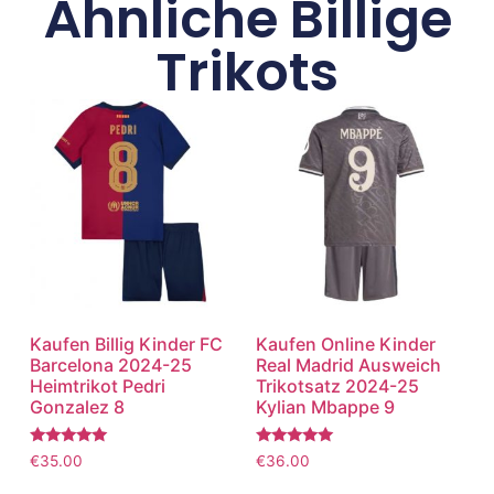
Ähnliche Billige
Trikots
Kaufen Billig Kinder FC
Kaufen Online Kinder
Barcelona 2024-25
Real Madrid Ausweich
Heimtrikot Pedri
Trikotsatz 2024-25
Gonzalez 8
Kylian Mbappe 9
Bewertet
Bewertet
€
35.00
€
36.00
mit
mit
5.00
5.00