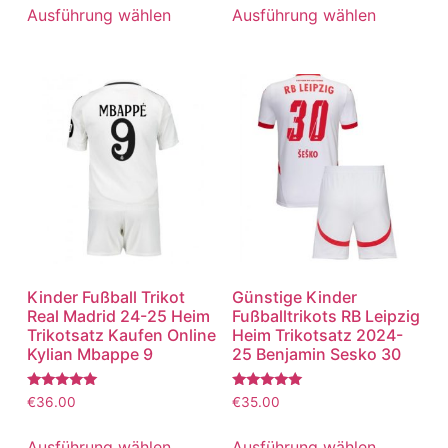
von 5
von 5
Ausführung wählen
Ausführung wählen
Kinder Fußball Trikot
Günstige Kinder
Real Madrid 24-25 Heim
Fußballtrikots RB Leipzig
Trikotsatz Kaufen Online
Heim Trikotsatz 2024-
Kylian Mbappe 9
25 Benjamin Sesko 30
Bewertet
Bewertet
€
36.00
€
35.00
mit
mit
5.00
5.00
von 5
von 5
Ausführung wählen
Ausführung wählen