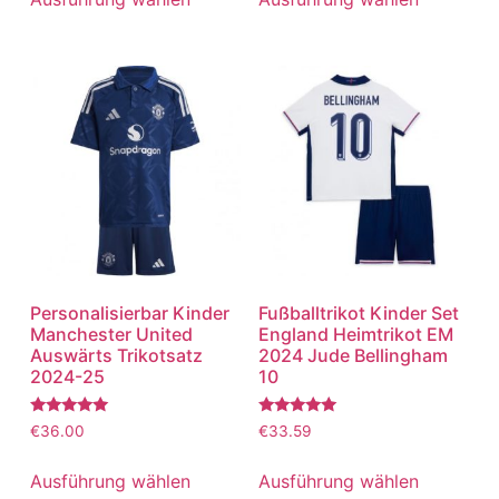
Personalisierbar Kinder
Fußballtrikot Kinder Set
Manchester United
England Heimtrikot EM
Auswärts Trikotsatz
2024 Jude Bellingham
2024-25
10
Bewertet
Bewertet
€
36.00
€
33.59
mit
mit
5.00
5.00
von 5
von 5
Ausführung wählen
Ausführung wählen