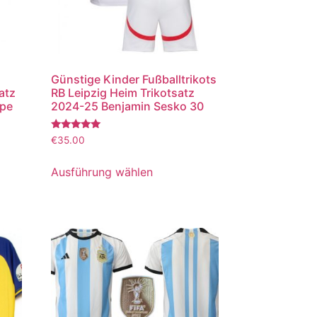
Günstige Kinder Fußballtrikots
atz
RB Leipzig Heim Trikotsatz
ppe
2024-25 Benjamin Sesko 30
Bewertet
€
35.00
mit
5.00
von 5
Ausführung wählen