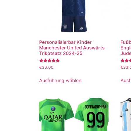
Personalisierbar Kinder
Fußb
Manchester United Auswärts
Engl
Trikotsatz 2024-25
Jude
Bewertet
Bewer
€
36.00
€
33.
mit
mit
5.00
5.00
von 5
von 5
Ausführung wählen
Ausf