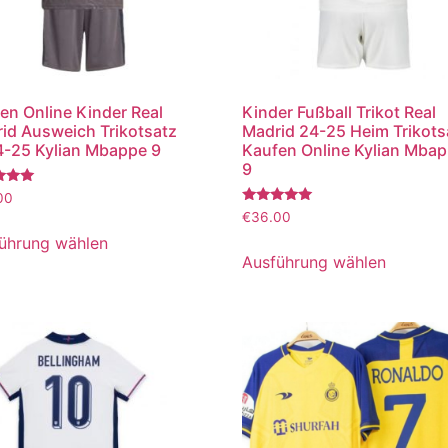
en Online Kinder Real
Kinder Fußball Trikot Real
id Ausweich Trikotsatz
Madrid 24-25 Heim Trikots
-25 Kylian Mbappe 9
Kaufen Online Kylian Mba
9
tet
00
Bewertet
€
36.00
mit
5.00
ührung wählen
von 5
Ausführung wählen