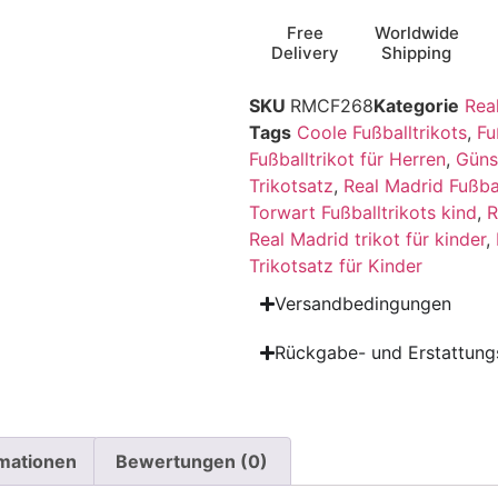
Free
Worldwide
Delivery
Shipping
SKU
RMCF268
Kategorie
Rea
Tags
Coole Fußballtrikots
,
Fu
Fußballtrikot für Herren
,
Güns
Trikotsatz
,
Real Madrid Fußbal
Torwart Fußballtrikots kind
,
R
Real Madrid trikot für kinder
,
Trikotsatz für Kinder
Versandbedingungen
Rückgabe- und Erstattungs
rmationen
Bewertungen (0)