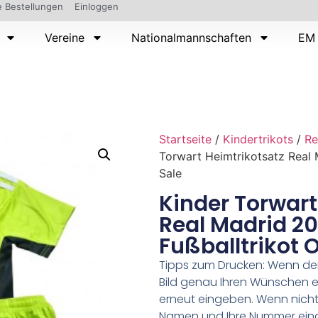
 Bestellungen
Einloggen
Vereine
Nationalmannschaften
EM 
Startseite
/
Kindertrikots
/
Re
Torwart Heimtrikotsatz Real 
Sale
Kinder Torwart
Real Madrid 2
Fußballtrikot 
Tipps zum Drucken: Wenn d
Bild genau Ihren Wünschen e
erneut eingeben. Wenn nicht,
Namen und Ihre Nummer ein