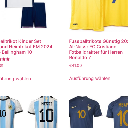
alltrikot Kinder Set
Fussballtrikots Günstig 2
and Heimtrikot EM 2024
Al-Nassr FC Cristiano
 Bellingham 10
Fotballdrakter für Herren
Ronaldo 7
tet
€
41.00
59
Ausführung wählen
ührung wählen