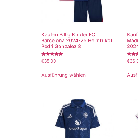
Kaufen Billig Kinder FC
Kauf
Barcelona 2024-25 Heimtrikot
Madr
Pedri Gonzalez 8
2024
Bewertet
Bewer
€
35.00
€
36.
mit
mit
5.00
5.00
von 5
von 5
Ausführung wählen
Ausf