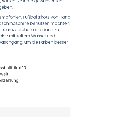
 sollten Sie Ihren gewünschten
geben.
empfohlen, Fußballtrikots von Hand
Waschmaschine benutzen möchten,
ikots umzudrehen und dann zu
chine mit kaltem Wasser und
waschgang, um die Farben besser
sballtrikot10
weit
enzahlung