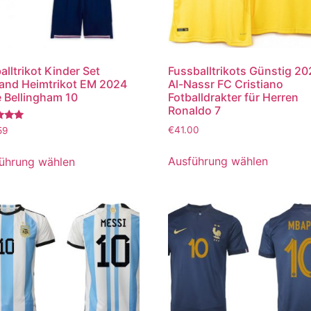
alltrikot Kinder Set
Fussballtrikots Günstig 2
and Heimtrikot EM 2024
Al-Nassr FC Cristiano
 Bellingham 10
Fotballdrakter für Herren
Ronaldo 7
tet
€
41.00
59
Ausführung wählen
ührung wählen