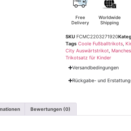
Free
Worldwide
Delivery
Shipping
SKU
FCMC2203271920
Kateg
Tags
Coole Fußballtrikots
,
Ki
City Auswärtstrikot
,
Manchest
Trikotsatz für Kinder
Versandbedingungen
Rückgabe- und Erstattungs
rmationen
Bewertungen (0)