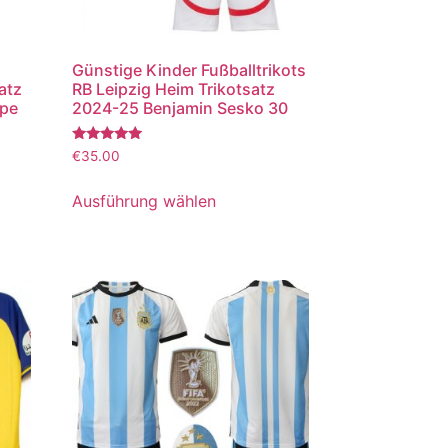
Günstige Kinder Fußballtrikots
atz
RB Leipzig Heim Trikotsatz
ppe
2024-25 Benjamin Sesko 30
Bewertet
€
35.00
mit
5.00
von 5
Ausführung wählen