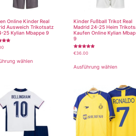
en Online Kinder Real
Kinder Fußball Trikot Real
id Ausweich Trikotsatz
Madrid 24-25 Heim Trikots
-25 Kylian Mbappe 9
Kaufen Online Kylian Mba
9
tet
00
Bewertet
€
36.00
mit
5.00
ührung wählen
von 5
Ausführung wählen