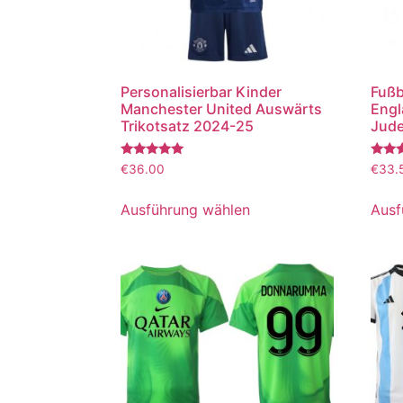
Personalisierbar Kinder
Fußb
Manchester United Auswärts
Engl
Trikotsatz 2024-25
Jude
Bewertet
Bewer
€
36.00
€
33.
mit
mit
5.00
5.00
von 5
von 5
Ausführung wählen
Ausf