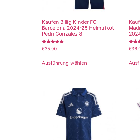
Kaufen Billig Kinder FC
Kauf
Barcelona 2024-25 Heimtrikot
Madr
Pedri Gonzalez 8
2024
Bewertet
Bewer
€
35.00
€
36.
mit
mit
5.00
5.00
von 5
von 5
Ausführung wählen
Ausf