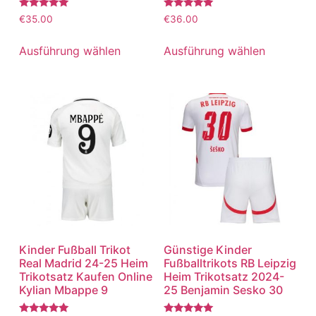
Bewertet
Bewertet
€
35.00
€
36.00
mit
mit
5.00
5.00
von 5
von 5
Ausführung wählen
Ausführung wählen
Kinder Fußball Trikot
Günstige Kinder
Real Madrid 24-25 Heim
Fußballtrikots RB Leipzig
Trikotsatz Kaufen Online
Heim Trikotsatz 2024-
Kylian Mbappe 9
25 Benjamin Sesko 30