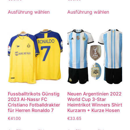
mit
mit
5.00
5.00
von 5
von 5
Ausführung wählen
Ausführung wählen
Fussballtrikots Günstig
Neuen Argentinien 2022
2023 Al-Nassr FC
World Cup 3-Star
Cristiano Fotballdrakter
Heimtrikot Winners Shirt
für Herren Ronaldo 7
Kurzarm + Kurze Hosen
€
41.00
€
33.65