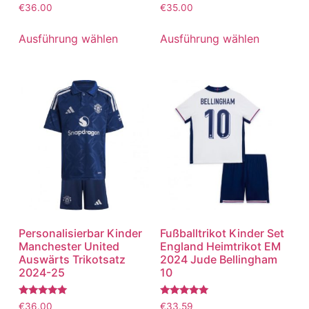
Bewertet
Bewertet
€
36.00
€
35.00
mit
mit
5.00
5.00
von 5
von 5
Ausführung wählen
Ausführung wählen
Personalisierbar Kinder
Fußballtrikot Kinder Set
Manchester United
England Heimtrikot EM
Auswärts Trikotsatz
2024 Jude Bellingham
2024-25
10
Bewertet
Bewertet
€
36.00
€
33.59