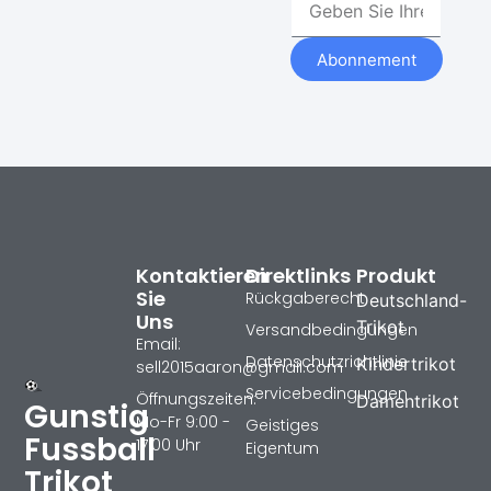
Abonnement
Kontaktieren
Direktlinks
Produkt
Sie
Rückgaberecht
Deutschland-
Uns
Trikot
Versandbedingungen
Email:
Datenschutzrichtlinie
Kindertrikot
sell2015aaron@gmail.com
Servicebedingungen
Öffnungszeiten:
Damentrikot
Gunstig
Mo-Fr 9:00 -
Geistiges
Fussball
17:00 Uhr
Eigentum
Trikot