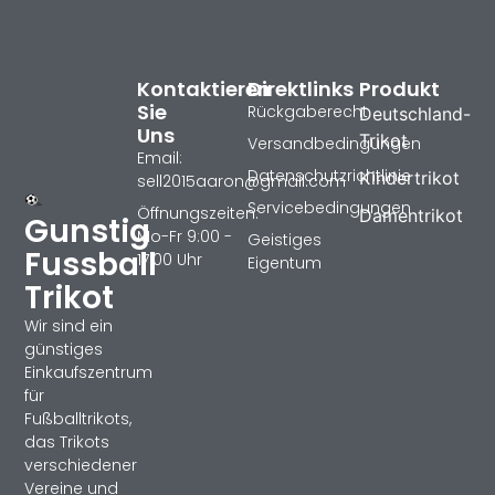
Kontaktieren
Direktlinks
Produkt
Sie
Rückgaberecht
Deutschland-
Uns
Trikot
Versandbedingungen
Email:
Datenschutzrichtlinie
Kindertrikot
sell2015aaron@gmail.com
Servicebedingungen
Öffnungszeiten:
Damentrikot
Gunstig
Mo-Fr 9:00 -
Geistiges
Fussball
17:00 Uhr
Eigentum
Trikot
Wir sind ein
günstiges
Einkaufszentrum
für
Fußballtrikots,
das Trikots
verschiedener
Vereine und