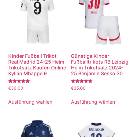
Kinder Fußball Trikot
Günstige Kinder
Real Madrid 24-25 Heim
Fußballtrikots RB Leipzig
Trikotsatz Kaufen Online
Heim Trikotsatz 2024-
Kylian Mbappe 9
25 Benjamin Sesko 30
Bewertet
Bewertet
€
36.00
€
35.00
mit
mit
5.00
5.00
von 5
von 5
Ausführung wählen
Ausführung wählen