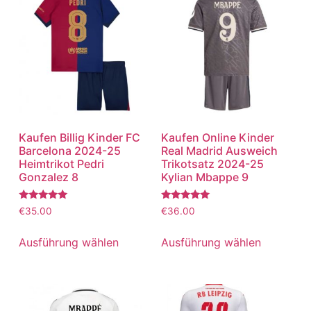
Kaufen Billig Kinder FC
Kaufen Online Kinder
Barcelona 2024-25
Real Madrid Ausweich
Heimtrikot Pedri
Trikotsatz 2024-25
Gonzalez 8
Kylian Mbappe 9
Bewertet
Bewertet
€
35.00
€
36.00
mit
mit
5.00
5.00
von 5
von 5
Ausführung wählen
Ausführung wählen