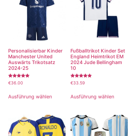
Personalisierbar Kinder
Fußballtrikot Kinder Set
Manchester United
England Heimtrikot EM
Auswärts Trikotsatz
2024 Jude Bellingham
2024-25
10
Bewertet
Bewertet
€
36.00
€
33.59
mit
mit
5.00
5.00
von 5
von 5
Ausführung wählen
Ausführung wählen