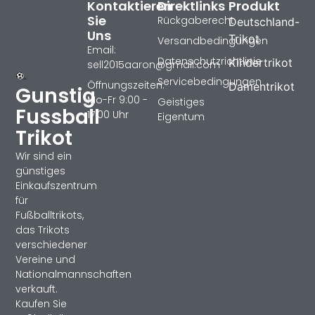
Kontaktieren
Direktlinks
Produkt
Sie
Rückgaberecht
Deutschland-
Uns
Trikot
Versandbedingungen
Email:
Datenschutzrichtlinie
Kindertrikot
sell2015aaron@gmail.com
Servicebedingungen
Öffnungszeiten:
Damentrikot
Gunstig
Mo-Fr 9:00 -
Geistiges
Fussball
17:00 Uhr
Eigentum
Trikot
Wir sind ein
günstiges
Einkaufszentrum
für
Fußballtrikots,
das Trikots
verschiedener
Vereine und
Nationalmannschaften
verkauft.
Kaufen Sie