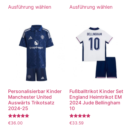
5.00
5.00
von 5
von 5
Ausführung wählen
Ausführung wählen
Personalisierbar Kinder
Fußballtrikot Kinder Set
Manchester United
England Heimtrikot EM
Auswärts Trikotsatz
2024 Jude Bellingham
2024-25
10
Bewertet
Bewertet
€
36.00
€
33.59
mit
mit
5.00
5.00
von 5
von 5