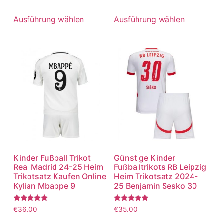
mit
mit
5.00
5.00
von 5
von 5
Ausführung wählen
Ausführung wählen
Kinder Fußball Trikot
Günstige Kinder
Real Madrid 24-25 Heim
Fußballtrikots RB Leipzig
Trikotsatz Kaufen Online
Heim Trikotsatz 2024-
Kylian Mbappe 9
25 Benjamin Sesko 30
Bewertet
Bewertet
€
36.00
€
35.00
mit
mit