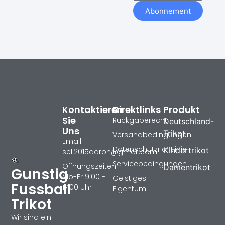
Abonnement
Kontaktieren
Direktlinks
Produkt
Sie
Rückgaberecht
Deutschland-
Uns
Trikot
Versandbedingungen
Email:
Datenschutzrichtlinie
Kindertrikot
sell2015aaron@gmail.com
Servicebedingungen
Öffnungszeiten:
Damentrikot
Gunstig
Mo-Fr 9:00 -
Geistiges
Fussball
17:00 Uhr
Eigentum
Trikot
Wir sind ein