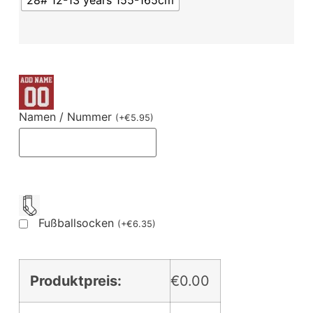
28# 12-13 years 155-165cm
Namen / Nummer
(
+
€
5.95
)
Fußballsocken
(
+
€
6.35
)
Produktpreis:
€0.00