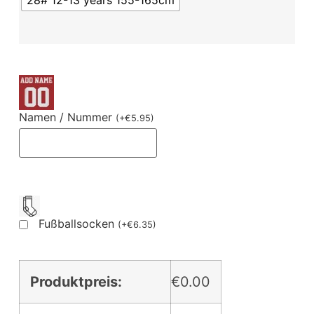
28# 12-13 years 155-165cm
Namen / Nummer
(
+
€
5.95
)
Fußballsocken
(
+
€
6.35
)
Produktpreis:
€0.00