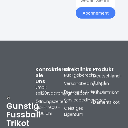
Abonnement
Kontaktieren
Direktlinks
Produkt
Sie
Rückgaberecht
Deutschland-
Uns
Trikot
Versandbedingungen
Email:
Datenschutzrichtlinie
Kindertrikot
sell2015aaron@gmail.com
Servicebedingungen
Öffnungszeiten:
Damentrikot
Gunstig
Mo-Fr 9:00 -
Geistiges
Fussball
17:00 Uhr
Eigentum
Trikot