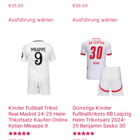
Bewertet
Bewertet
€
35.00
€
36.00
mit
mit
5.00
5.00
von 5
von 5
Ausführung wählen
Ausführung wählen
Kinder Fußball Trikot
Günstige Kinder
Real Madrid 24-25 Heim
Fußballtrikots RB Leipzig
Trikotsatz Kaufen Online
Heim Trikotsatz 2024-
Kylian Mbappe 9
25 Benjamin Sesko 30
Bewertet
Bewertet