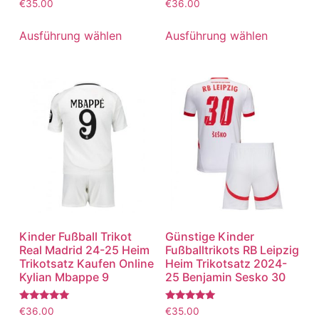
Bewertet
Bewertet
€
35.00
€
36.00
mit
mit
5.00
5.00
von 5
von 5
Ausführung wählen
Ausführung wählen
Kinder Fußball Trikot
Günstige Kinder
Real Madrid 24-25 Heim
Fußballtrikots RB Leipzig
Trikotsatz Kaufen Online
Heim Trikotsatz 2024-
Kylian Mbappe 9
25 Benjamin Sesko 30
Bewertet
Bewertet
€
36.00
€
35.00
mit
mit