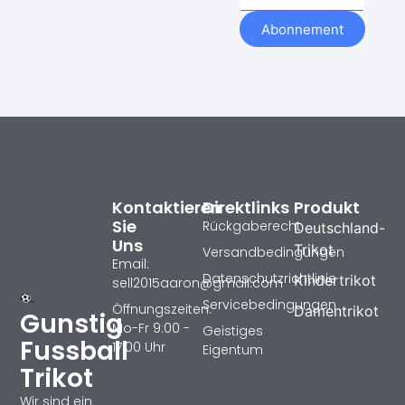
Abonnement
Kontaktieren
Direktlinks
Produkt
Sie
Rückgaberecht
Deutschland-
Uns
Trikot
Versandbedingungen
Email:
Datenschutzrichtlinie
Kindertrikot
sell2015aaron@gmail.com
Servicebedingungen
Öffnungszeiten:
Damentrikot
Gunstig
Mo-Fr 9:00 -
Geistiges
Fussball
17:00 Uhr
Eigentum
Trikot
Wir sind ein