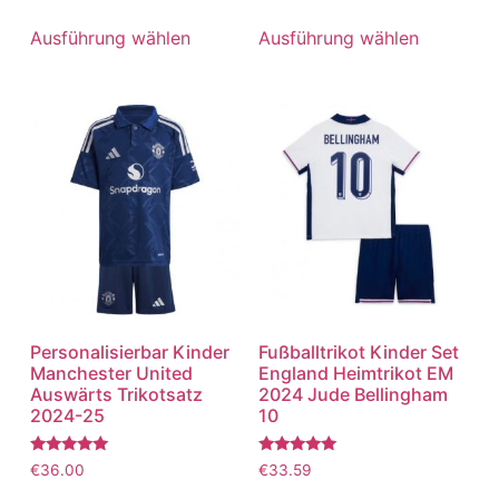
5.00
5.00
von 5
von 5
Ausführung wählen
Ausführung wählen
Personalisierbar Kinder
Fußballtrikot Kinder Set
Manchester United
England Heimtrikot EM
Auswärts Trikotsatz
2024 Jude Bellingham
2024-25
10
Bewertet
Bewertet
€
36.00
€
33.59
mit
mit
5.00
5.00