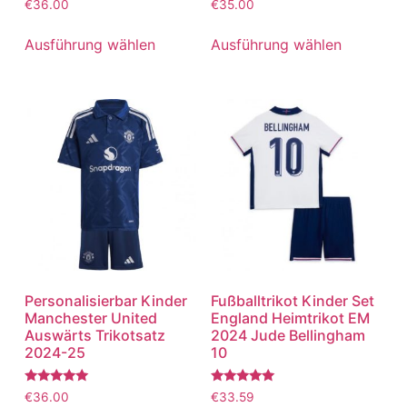
Bewertet
Bewertet
€
36.00
€
35.00
mit
mit
5.00
5.00
von 5
von 5
Ausführung wählen
Ausführung wählen
Personalisierbar Kinder
Fußballtrikot Kinder Set
Manchester United
England Heimtrikot EM
Auswärts Trikotsatz
2024 Jude Bellingham
2024-25
10
Bewertet
Bewertet
€
36.00
€
33.59
mit
mit