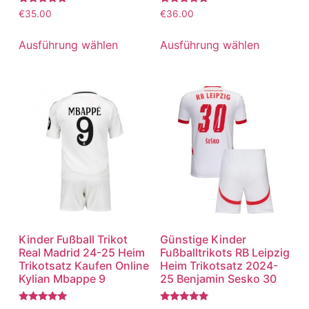
Bewertet
Bewertet
€
35.00
€
36.00
mit
mit
5.00
5.00
von 5
von 5
Ausführung wählen
Ausführung wählen
Kinder Fußball Trikot
Günstige Kinder
Real Madrid 24-25 Heim
Fußballtrikots RB Leipzig
Trikotsatz Kaufen Online
Heim Trikotsatz 2024-
Kylian Mbappe 9
25 Benjamin Sesko 30