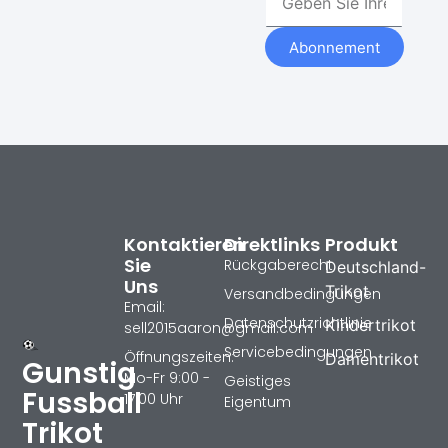
Abonnement
Kontaktieren
Direktlinks
Produkt
Sie
Rückgaberecht
Deutschland-
Uns
Trikot
Versandbedingungen
Email:
Datenschutzrichtlinie
Kindertrikot
sell2015aaron@gmail.com
Servicebedingungen
Öffnungszeiten:
Damentrikot
Gunstig
Mo-Fr 9:00 -
Geistiges
Fussball
17:00 Uhr
Eigentum
Trikot