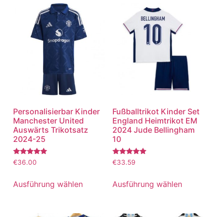
Personalisierbar Kinder
Fußballtrikot Kinder Set
Manchester United
England Heimtrikot EM
Auswärts Trikotsatz
2024 Jude Bellingham
2024-25
10
Bewertet
Bewertet
€
36.00
€
33.59
mit
mit
5.00
5.00
von 5
von 5
Ausführung wählen
Ausführung wählen