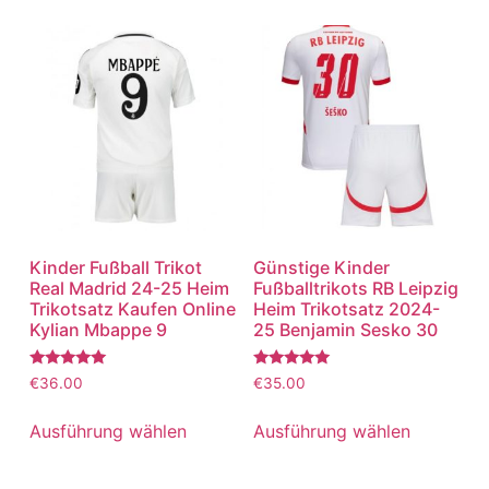
Kinder Fußball Trikot
Günstige Kinder
Real Madrid 24-25 Heim
Fußballtrikots RB Leipzig
Trikotsatz Kaufen Online
Heim Trikotsatz 2024-
Kylian Mbappe 9
25 Benjamin Sesko 30
Bewertet
Bewertet
€
36.00
€
35.00
mit
mit
5.00
5.00
von 5
von 5
Ausführung wählen
Ausführung wählen