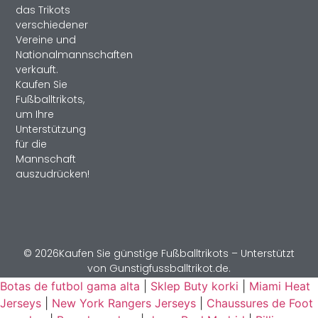
das Trikots
verschiedener
Vereine und
Nationalmannschaften
verkauft.
Kaufen Sie
Fußballtrikots,
um Ihre
Unterstützung
für die
Mannschaft
auszudrücken!
© 2026Kaufen Sie günstige Fußballtrikots – Unterstützt
von Gunstigfussballtrikot.de.
Botas de futbol gama alta
|
Sklep Buty korki
|
Miami Heat
Jerseys
|
New York Rangers Jerseys
|
Chaussures de Foot