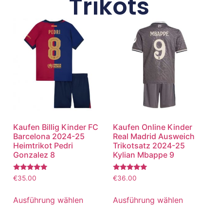
Trikots
Kaufen Billig Kinder FC
Kaufen Online Kinder
Barcelona 2024-25
Real Madrid Ausweich
Heimtrikot Pedri
Trikotsatz 2024-25
Gonzalez 8
Kylian Mbappe 9
Bewertet
Bewertet
€
35.00
€
36.00
mit
mit
5.00
5.00
von 5
von 5
Ausführung wählen
Ausführung wählen