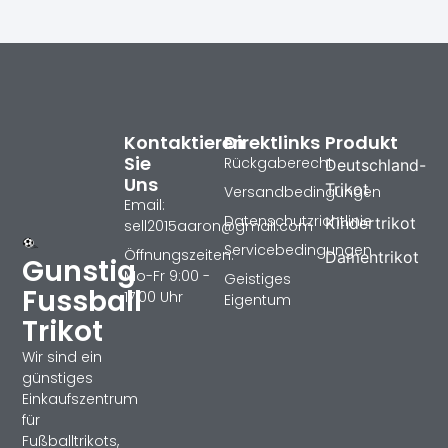
Kontaktieren
Direktlinks
Produkt
Sie
Rückgaberecht
Deutschland-
Uns
Trikot
Versandbedingungen
Email:
Datenschutzrichtlinie
Kindertrikot
sell2015aaron@gmail.com
Servicebedingungen
Öffnungszeiten:
Damentrikot
Gunstig
Mo-Fr 9:00 -
Geistiges
Fussball
17:00 Uhr
Eigentum
Trikot
Wir sind ein
günstiges
Einkaufszentrum
für
Fußballtrikots,