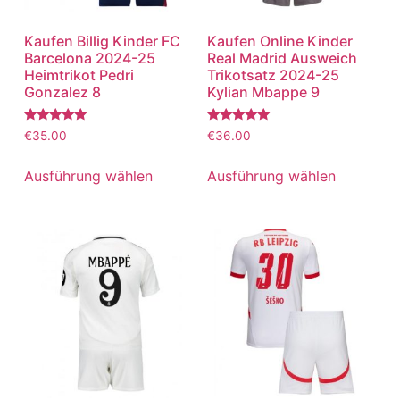
Kaufen Billig Kinder FC
Kaufen Online Kinder
Barcelona 2024-25
Real Madrid Ausweich
Heimtrikot Pedri
Trikotsatz 2024-25
Gonzalez 8
Kylian Mbappe 9
Bewertet
Bewertet
€
35.00
€
36.00
mit
mit
5.00
5.00
von 5
von 5
Ausführung wählen
Ausführung wählen