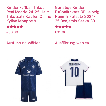
Kinder Fußball Trikot
Günstige Kinder
Real Madrid 24-25 Heim
Fußballtrikots RB Leipzig
Trikotsatz Kaufen Online
Heim Trikotsatz 2024-
Kylian Mbappe 9
25 Benjamin Sesko 30
Bewertet
Bewertet
€
36.00
€
35.00
mit
mit
5.00
5.00
von 5
von 5
Ausführung wählen
Ausführung wählen