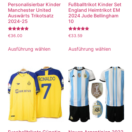
Personalisierbar Kinder
Fußballtrikot Kinder Set
Manchester United
England Heimtrikot EM
Auswärts Trikotsatz
2024 Jude Bellingham
2024-25
10
Bewertet
Bewertet
€
36.00
€
33.59
mit
mit
5.00
5.00
von 5
von 5
Ausführung wählen
Ausführung wählen
Fussballtrikots Günstig
Neuen Argentinien 2022