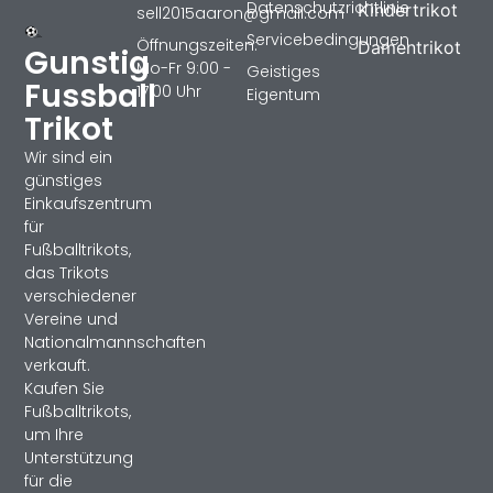
Datenschutzrichtlinie
Kindertrikot
sell2015aaron@gmail.com
Servicebedingungen
Öffnungszeiten:
Damentrikot
Gunstig
Mo-Fr 9:00 -
Geistiges
Fussball
17:00 Uhr
Eigentum
Trikot
Wir sind ein
günstiges
Einkaufszentrum
für
Fußballtrikots,
das Trikots
verschiedener
Vereine und
Nationalmannschaften
verkauft.
Kaufen Sie
Fußballtrikots,
um Ihre
Unterstützung
für die