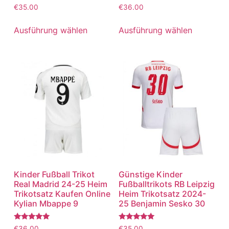
Bewertet
Bewertet
€
35.00
€
36.00
mit
mit
5.00
5.00
von 5
von 5
Ausführung wählen
Ausführung wählen
Kinder Fußball Trikot
Günstige Kinder
Real Madrid 24-25 Heim
Fußballtrikots RB Leipzig
Trikotsatz Kaufen Online
Heim Trikotsatz 2024-
Kylian Mbappe 9
25 Benjamin Sesko 30
Bewertet
Bewertet
€
36.00
€
35.00