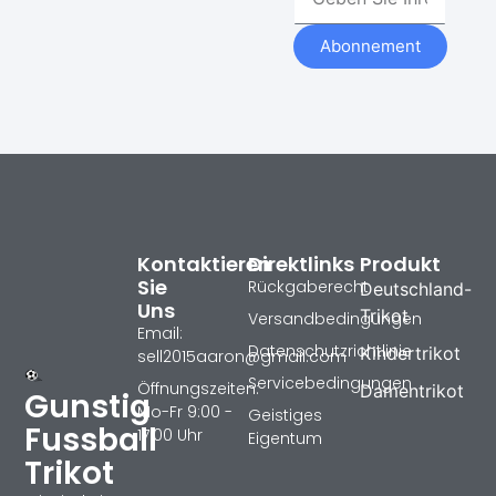
Abonnement
Kontaktieren
Direktlinks
Produkt
Sie
Rückgaberecht
Deutschland-
Uns
Trikot
Versandbedingungen
Email:
Datenschutzrichtlinie
Kindertrikot
sell2015aaron@gmail.com
Servicebedingungen
Öffnungszeiten:
Damentrikot
Gunstig
Mo-Fr 9:00 -
Geistiges
Fussball
17:00 Uhr
Eigentum
Trikot