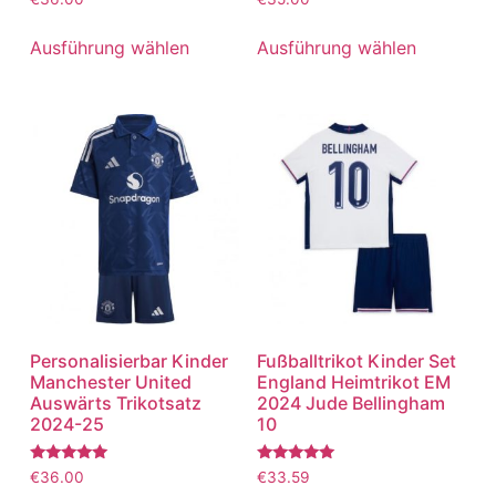
mit
mit
5.00
5.00
von 5
von 5
Ausführung wählen
Ausführung wählen
Personalisierbar Kinder
Fußballtrikot Kinder Set
Manchester United
England Heimtrikot EM
Auswärts Trikotsatz
2024 Jude Bellingham
2024-25
10
Bewertet
Bewertet
€
36.00
€
33.59
mit
mit